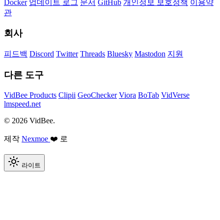
Docker
업데이트 로그
문서
GitHub
개인정보 보호정책
이용약
관
회사
피드백
Discord
Twitter
Threads
Bluesky
Mastodon
지원
다른 도구
VidBee Products
Clipii
GeoChecker
Viora
BoTab
VidVerse
lmspeed.net
© 2026 VidBee.
제작
Nexmoe
❤️ 로
라이트