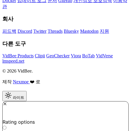
Docker
업데이트 로그
문서
GitHub
개인정보 보호정책
이용약
관
회사
피드백
Discord
Twitter
Threads
Bluesky
Mastodon
지원
다른 도구
VidBee Products
Clipii
GeoChecker
Viora
BoTab
VidVerse
lmspeed.net
© 2026 VidBee.
제작
Nexmoe
❤️ 로
라이트
Required
How do you like this tool?
Rating options