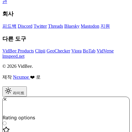
관
회사
피드백
Discord
Twitter
Threads
Bluesky
Mastodon
지원
다른 도구
VidBee Products
Clipii
GeoChecker
Viora
BoTab
VidVerse
lmspeed.net
© 2026 VidBee.
제작
Nexmoe
❤️ 로
라이트
Required
How do you like this tool?
Rating options