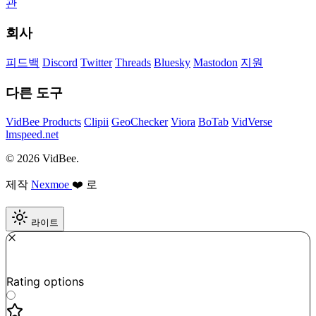
관
회사
피드백
Discord
Twitter
Threads
Bluesky
Mastodon
지원
다른 도구
VidBee Products
Clipii
GeoChecker
Viora
BoTab
VidVerse
lmspeed.net
© 2026 VidBee.
제작
Nexmoe
❤️ 로
라이트
Required
How do you like this tool?
Rating options