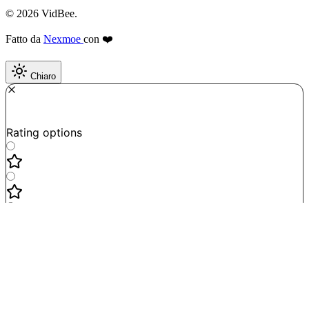
© 2026 VidBee.
Fatto da
Nexmoe
con ❤️
Chiaro
Required
How do you like this tool?
Rating options
Not good
Very satisfied