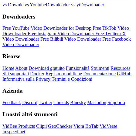
vs Downie
vs YoutubeDownloader
vs ytDownloader
Downloaders
Free YouTube Video Downloader for Desktop
Free TikTok Video
Downloader
Free Instagram Video Downloader
Free Twitter / X
Video Downloader
Free Bilibili Video Downloader
Free Facebook
Video Downloader
Risorse
Home
About
Download gratuito
Funzionalità
Strumenti
Resources
Siti supportati
Docker
Registro modifiche
Documentazione
GitHub
Informativa sulla Privacy
Termini e Condizioni
Azienda
Feedback
Discord
Twitter
Threads
Bluesky
Mastodon
Supporto
I nostri altri strumenti
VidBee Products
Clipii
GeoChecker
Viora
BoTab
VidVerse
lmspeed.net