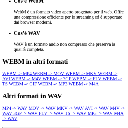
Cos’è WebM
WebM è un formato video aperto progettato per il web. Offre
una compressione efficiente per lo streaming ed è supportato
dai browser moderni.
Cos’è WAV
WAV è un formato audio non compresso che preserva la
qualità completa.
WEBM in altri formati
WEBM -> MP4
WEBM -> MOV
WEBM -> MKV
WEBM ->
AVI
WEBM -> M4V
WEBM -> 3GP
WEBM -> FLV
WEBM ->
TS
WEBM -> GIF
WEBM -> MP3
WEBM -> M4A
Altri formati in WAV
MP4 -> WAV
MOV -> WAV
MKV -> WAV
AVI -> WAV
M4V ->
WAV
3GP -> WAV
FLV -> WAV
TS -> WAV
MP3 -> WAV
M4A
-> WAV