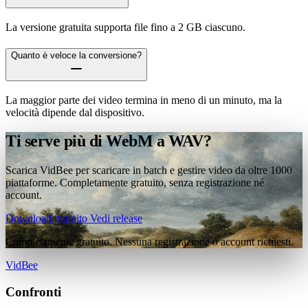
La versione gratuita supporta file fino a 2 GB ciascuno.
Quanto è veloce la conversione?
La maggior parte dei video termina in meno di un minuto, ma la
velocità dipende dal dispositivo.
Ti serve più di WebM a WAV?
Scarica VidBee per scaricare in batch e gestire video da oltre 1000
piattaforme. Completamente gratuito, senza registrazione né
account.
Download gratuito
Vedi release
Completamente gratuito. Nessuna registrazione o account richiesti.
VidBee
Confronti