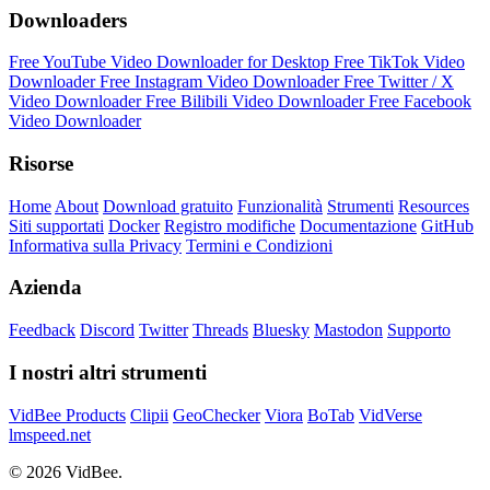
Downloaders
Free YouTube Video Downloader for Desktop
Free TikTok Video
Downloader
Free Instagram Video Downloader
Free Twitter / X
Video Downloader
Free Bilibili Video Downloader
Free Facebook
Video Downloader
Risorse
Home
About
Download gratuito
Funzionalità
Strumenti
Resources
Siti supportati
Docker
Registro modifiche
Documentazione
GitHub
Informativa sulla Privacy
Termini e Condizioni
Azienda
Feedback
Discord
Twitter
Threads
Bluesky
Mastodon
Supporto
I nostri altri strumenti
VidBee Products
Clipii
GeoChecker
Viora
BoTab
VidVerse
lmspeed.net
© 2026 VidBee.