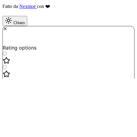
Fatto da
Nexmoe
con ❤️
Chiaro
Required
How do you like this tool?
Rating options
Not good
Very satisfied
Next
Powered by
Formbricks