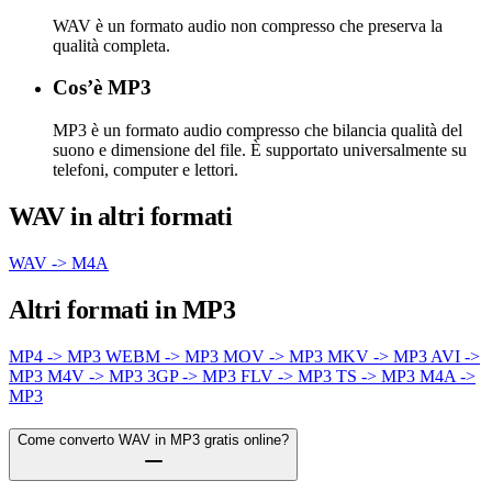
WAV è un formato audio non compresso che preserva la
qualità completa.
Cos’è MP3
MP3 è un formato audio compresso che bilancia qualità del
suono e dimensione del file. È supportato universalmente su
telefoni, computer e lettori.
WAV in altri formati
WAV -> M4A
Altri formati in MP3
MP4 -> MP3
WEBM -> MP3
MOV -> MP3
MKV -> MP3
AVI ->
MP3
M4V -> MP3
3GP -> MP3
FLV -> MP3
TS -> MP3
M4A ->
MP3
Come converto WAV in MP3 gratis online?