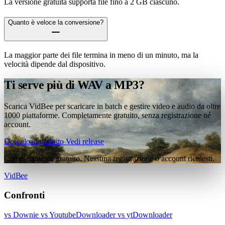
La versione gratuita supporta file fino a 2 GB ciascuno.
Quanto è veloce la conversione?
La maggior parte dei file termina in meno di un minuto, ma la
velocità dipende dal dispositivo.
Ti serve più di WAV a MP3?
Scarica VidBee per scaricare in batch e gestire video e audio da oltre
1000 piattaforme. Completamente gratuito, senza registrazione né
account.
Download gratuito
Vedi release
Completamente gratuito. Nessuna registrazione o account richiesti.
VidBee
Confronti
vs Downie
vs YoutubeDownloader
vs ytDownloader