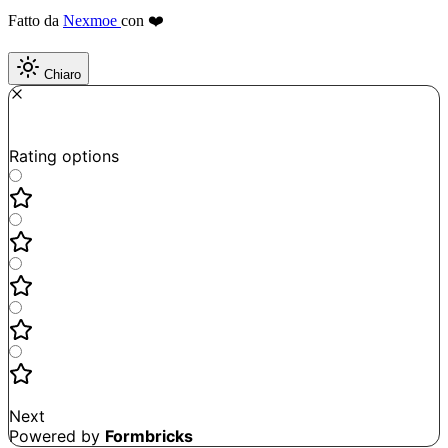
Fatto da
Nexmoe
con ❤️
Chiaro
Required
How do you like this tool?
Rating options
Not good
Very satisfied
Next
Powered by
Formbricks