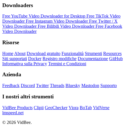
Downloaders
Free YouTube Video Downloader for Desktop
Free TikTok Video
Downloader
Free Instagram Video Downloader
Free Twitter / X
Video Downloader
Free Bilibili Video Downloader
Free Facebook
Video Downloader
Risorse
Home
About
Download gratuito
Funzionalità
Strumenti
Resources
Siti supportati
Docker
Registro modifiche
Documentazione
GitHub
Informativa sulla Privacy
Termini e Condizioni
Azienda
Feedback
Discord
Twitter
Threads
Bluesky
Mastodon
Supporto
I nostri altri strumenti
VidBee Products
Clipii
GeoChecker
Viora
BoTab
VidVerse
lmspeed.net
© 2026 VidBee.