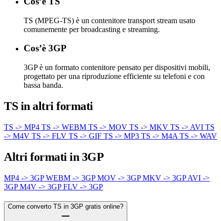
Cos’è TS
TS (MPEG-TS) è un contenitore transport stream usato
comunemente per broadcasting e streaming.
Cos’è 3GP
3GP è un formato contenitore pensato per dispositivi mobili,
progettato per una riproduzione efficiente su telefoni e con
bassa banda.
TS in altri formati
TS -> MP4
TS -> WEBM
TS -> MOV
TS -> MKV
TS -> AVI
TS
-> M4V
TS -> FLV
TS -> GIF
TS -> MP3
TS -> M4A
TS -> WAV
Altri formati in 3GP
MP4 -> 3GP
WEBM -> 3GP
MOV -> 3GP
MKV -> 3GP
AVI ->
3GP
M4V -> 3GP
FLV -> 3GP
Come converto TS in 3GP gratis online?