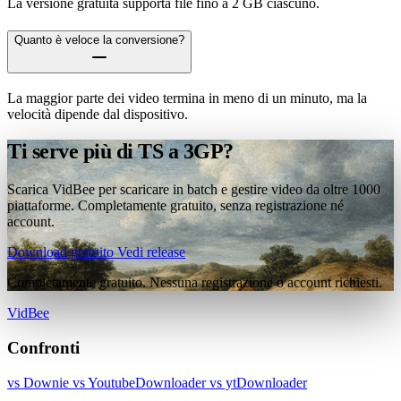
La versione gratuita supporta file fino a 2 GB ciascuno.
Quanto è veloce la conversione?
La maggior parte dei video termina in meno di un minuto, ma la
velocità dipende dal dispositivo.
Ti serve più di TS a 3GP?
Scarica VidBee per scaricare in batch e gestire video da oltre 1000
piattaforme. Completamente gratuito, senza registrazione né
account.
Download gratuito
Vedi release
Completamente gratuito. Nessuna registrazione o account richiesti.
VidBee
Confronti
vs Downie
vs YoutubeDownloader
vs ytDownloader