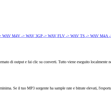
-> WAV
M4V -> WAV
3GP -> WAV
FLV -> WAV
TS -> WAV
M4A -
mato di output e fai clic su converti. Tutto viene eseguito localmente n
nte minima. Se il tuo MP3 sorgente ha sample rate e bitrate elevati, l'es