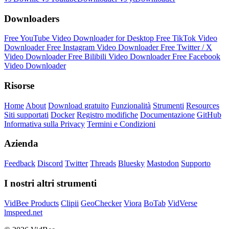
Downloaders
Free YouTube Video Downloader for Desktop
Free TikTok Video
Downloader
Free Instagram Video Downloader
Free Twitter / X
Video Downloader
Free Bilibili Video Downloader
Free Facebook
Video Downloader
Risorse
Home
About
Download gratuito
Funzionalità
Strumenti
Resources
Siti supportati
Docker
Registro modifiche
Documentazione
GitHub
Informativa sulla Privacy
Termini e Condizioni
Azienda
Feedback
Discord
Twitter
Threads
Bluesky
Mastodon
Supporto
I nostri altri strumenti
VidBee Products
Clipii
GeoChecker
Viora
BoTab
VidVerse
lmspeed.net