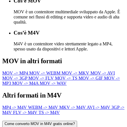
Cos’è MOV
MOV è un contenitore multimediale sviluppato da Apple. È
comune nei flussi di editing e supporta video e audio di alta
qualità.
Cos’è M4V
M4V è un contenitore video strettamente legato a MP4,
spesso usato da dispositivi e lettori Apple.
MOV in altri formati
MOV -> MP4
MOV -> WEBM
MOV -> MKV
MOV -> AVI
MOV -> 3GP
MOV -> FLV
MOV -> TS
MOV -> GIF
MOV ->
MP3
MOV -> M4A
MOV -> WAV
Altri formati in M4V
MP4 -> M4V
WEBM -> M4V
MKV -> M4V
AVI -> M4V
3GP ->
M4V
FLV -> M4V
TS -> M4V
Come converto MOV in M4V gratis online?