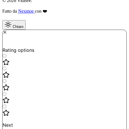
© 2026 VidBee.
Fatto da
Nexmoe
con ❤️
Chiaro
Required
How do you like this tool?
Rating options
Not good
Very satisfied
Next