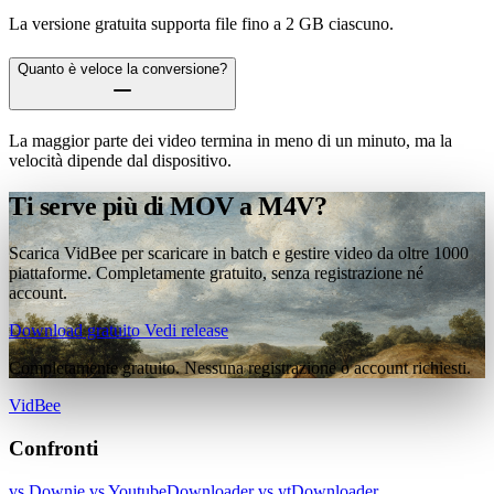
La versione gratuita supporta file fino a 2 GB ciascuno.
Quanto è veloce la conversione?
La maggior parte dei video termina in meno di un minuto, ma la
velocità dipende dal dispositivo.
Ti serve più di MOV a M4V?
Scarica VidBee per scaricare in batch e gestire video da oltre 1000
piattaforme. Completamente gratuito, senza registrazione né
account.
Download gratuito
Vedi release
Completamente gratuito. Nessuna registrazione o account richiesti.
VidBee
Confronti
vs Downie
vs YoutubeDownloader
vs ytDownloader