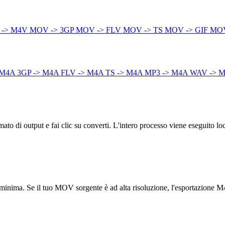
 -> M4V
MOV -> 3GP
MOV -> FLV
MOV -> TS
MOV -> GIF
MOV
 M4A
3GP -> M4A
FLV -> M4A
TS -> M4A
MP3 -> M4A
WAV -> 
to di output e fai clic su converti. L'intero processo viene eseguito lo
nte minima. Se il tuo MOV sorgente è ad alta risoluzione, l'esportazione