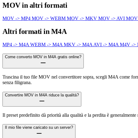
MOV in altri formati
MOV -> MP4
MOV -> WEBM
MOV -> MKV
MOV -> AVI
MOV
Altri formati in M4A
MP4 -> M4A
WEBM -> M4A
MKV -> M4A
AVI -> M4A
M4V ->
Come converto MOV in M4A gratis online?
Trascina il tuo file MOV nel convertitore sopra, scegli M4A come forma
senza filigrana.
Convertire MOV in M4A riduce la qualità?
Il preset predefinito dà priorità alla qualità e la perdita è generalme
Il mio file viene caricato su un server?