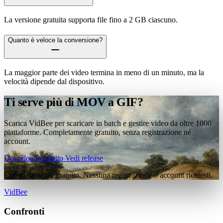
La versione gratuita supporta file fino a 2 GB ciascuno.
Quanto è veloce la conversione?
La maggior parte dei video termina in meno di un minuto, ma la
velocità dipende dal dispositivo.
Ti serve più di MOV a GIF?
Scarica VidBee per scaricare in batch e gestire video da oltre 1000
piattaforme. Completamente gratuito, senza registrazione né
account.
Download gratuito
Vedi release
Completamente gratuito. Nessuna registrazione o account richiesti.
VidBee
Confronti