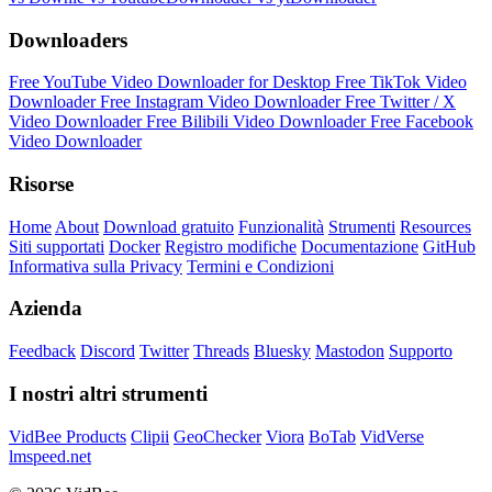
Downloaders
Free YouTube Video Downloader for Desktop
Free TikTok Video
Downloader
Free Instagram Video Downloader
Free Twitter / X
Video Downloader
Free Bilibili Video Downloader
Free Facebook
Video Downloader
Risorse
Home
About
Download gratuito
Funzionalità
Strumenti
Resources
Siti supportati
Docker
Registro modifiche
Documentazione
GitHub
Informativa sulla Privacy
Termini e Condizioni
Azienda
Feedback
Discord
Twitter
Threads
Bluesky
Mastodon
Supporto
I nostri altri strumenti
VidBee Products
Clipii
GeoChecker
Viora
BoTab
VidVerse
lmspeed.net