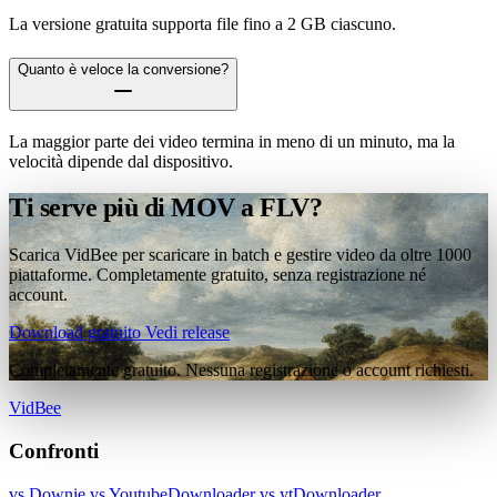
La versione gratuita supporta file fino a 2 GB ciascuno.
Quanto è veloce la conversione?
La maggior parte dei video termina in meno di un minuto, ma la
velocità dipende dal dispositivo.
Ti serve più di MOV a FLV?
Scarica VidBee per scaricare in batch e gestire video da oltre 1000
piattaforme. Completamente gratuito, senza registrazione né
account.
Download gratuito
Vedi release
Completamente gratuito. Nessuna registrazione o account richiesti.
VidBee
Confronti
vs Downie
vs YoutubeDownloader
vs ytDownloader