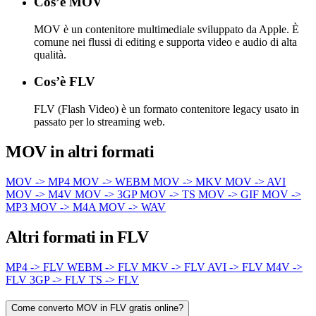
Cos’è MOV
MOV è un contenitore multimediale sviluppato da Apple. È
comune nei flussi di editing e supporta video e audio di alta
qualità.
Cos’è FLV
FLV (Flash Video) è un formato contenitore legacy usato in
passato per lo streaming web.
MOV in altri formati
MOV -> MP4
MOV -> WEBM
MOV -> MKV
MOV -> AVI
MOV -> M4V
MOV -> 3GP
MOV -> TS
MOV -> GIF
MOV ->
MP3
MOV -> M4A
MOV -> WAV
Altri formati in FLV
MP4 -> FLV
WEBM -> FLV
MKV -> FLV
AVI -> FLV
M4V ->
FLV
3GP -> FLV
TS -> FLV
Come converto MOV in FLV gratis online?