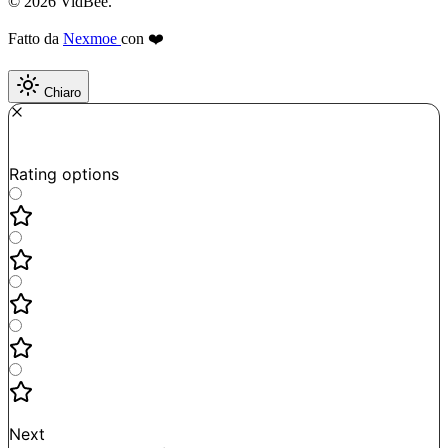
© 2026 VidBee.
Fatto da
Nexmoe
con ❤️
Chiaro
Required
How do you like this tool?
Rating options
Not good
Very satisfied
Next