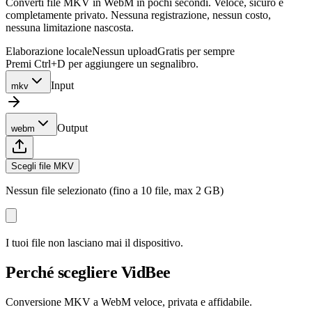
Converti file MKV in WebM in pochi secondi. Veloce, sicuro e
completamente privato. Nessuna registrazione, nessun costo,
nessuna limitazione nascosta.
Elaborazione locale
Nessun upload
Gratis per sempre
Premi Ctrl+D per aggiungere un segnalibro.
Input
mkv
Output
webm
Scegli file MKV
Nessun file selezionato (fino a 10 file, max 2 GB)
I tuoi file non lasciano mai il dispositivo.
Perché scegliere VidBee
Conversione MKV a WebM veloce, privata e affidabile.