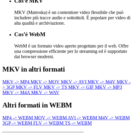
Cos’è MKV
MKV (Matroska) è un contenitore video flessibile che può
includere più tracce audio e sottotitoli. È popolare per video di
alta qualità e archiviazione.
Cos’è WebM
WebM è un formato video aperto progettato per il web. Offre
una compressione efficiente per lo streaming ed è supportato
dai browser moderni.
MKV in altri formati
MKV -> MP4
MKV -> MOV
MKV -> AVI
MKV -> M4V
MKV -
> 3GP
MKV -> FLV
MKV -> TS
MKV -> GIF
MKV -> MP3
MKV -> M4A
MKV -> WAV
Altri formati in WEBM
MP4 -> WEBM
MOV -> WEBM
AVI -> WEBM
M4V -> WEBM
3GP -> WEBM
FLV -> WEBM
TS -> WEBM