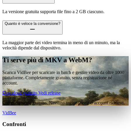
La versione gratuita supporta file fino a 2 GB ciascuno.
Quanto è veloce la conversione?
La maggior parte dei video termina in meno di un minuto, ma la
velocità dipende dal dispositivo.
Ti serve più di MKV a WebM?
Scarica VidBee per scaricare in batch e gestire video da oltre 1000
piattaforme. Completamente gratuito, senza registrazione né
account.
Download gratuito
Vedi release
Completamente gratuito. Nessuna registrazione o account richiesti.
VidBee
Confronti