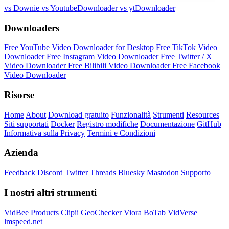
vs Downie
vs YoutubeDownloader
vs ytDownloader
Downloaders
Free YouTube Video Downloader for Desktop
Free TikTok Video
Downloader
Free Instagram Video Downloader
Free Twitter / X
Video Downloader
Free Bilibili Video Downloader
Free Facebook
Video Downloader
Risorse
Home
About
Download gratuito
Funzionalità
Strumenti
Resources
Siti supportati
Docker
Registro modifiche
Documentazione
GitHub
Informativa sulla Privacy
Termini e Condizioni
Azienda
Feedback
Discord
Twitter
Threads
Bluesky
Mastodon
Supporto
I nostri altri strumenti
VidBee Products
Clipii
GeoChecker
Viora
BoTab
VidVerse
lmspeed.net