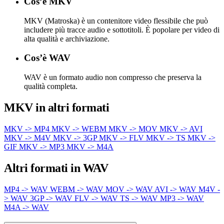
Cos’è MKV
MKV (Matroska) è un contenitore video flessibile che può
includere più tracce audio e sottotitoli. È popolare per video di
alta qualità e archiviazione.
Cos’è WAV
WAV è un formato audio non compresso che preserva la
qualità completa.
MKV in altri formati
MKV -> MP4
MKV -> WEBM
MKV -> MOV
MKV -> AVI
MKV -> M4V
MKV -> 3GP
MKV -> FLV
MKV -> TS
MKV ->
GIF
MKV -> MP3
MKV -> M4A
Altri formati in WAV
MP4 -> WAV
WEBM -> WAV
MOV -> WAV
AVI -> WAV
M4V -
> WAV
3GP -> WAV
FLV -> WAV
TS -> WAV
MP3 -> WAV
M4A -> WAV