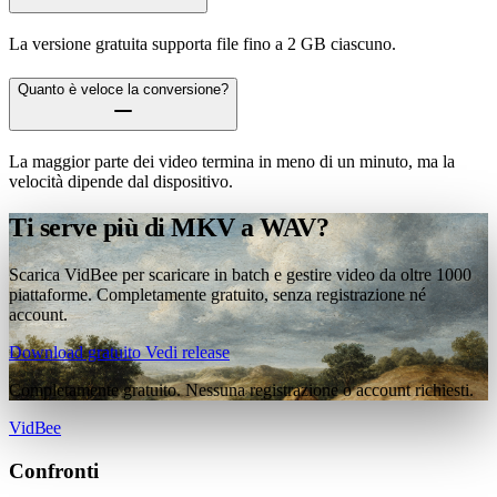
La versione gratuita supporta file fino a 2 GB ciascuno.
Quanto è veloce la conversione?
La maggior parte dei video termina in meno di un minuto, ma la
velocità dipende dal dispositivo.
Ti serve più di MKV a WAV?
Scarica VidBee per scaricare in batch e gestire video da oltre 1000
piattaforme. Completamente gratuito, senza registrazione né
account.
Download gratuito
Vedi release
Completamente gratuito. Nessuna registrazione o account richiesti.
VidBee
Confronti