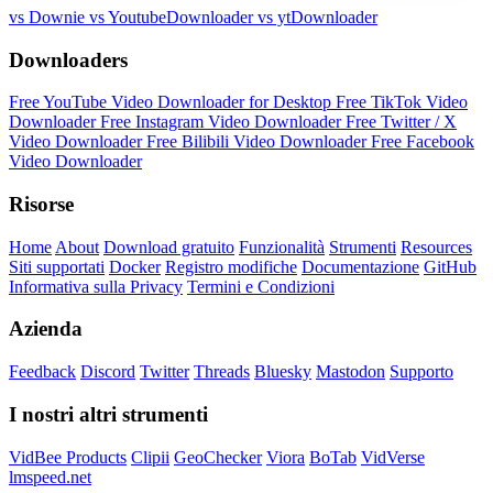
vs Downie
vs YoutubeDownloader
vs ytDownloader
Downloaders
Free YouTube Video Downloader for Desktop
Free TikTok Video
Downloader
Free Instagram Video Downloader
Free Twitter / X
Video Downloader
Free Bilibili Video Downloader
Free Facebook
Video Downloader
Risorse
Home
About
Download gratuito
Funzionalità
Strumenti
Resources
Siti supportati
Docker
Registro modifiche
Documentazione
GitHub
Informativa sulla Privacy
Termini e Condizioni
Azienda
Feedback
Discord
Twitter
Threads
Bluesky
Mastodon
Supporto
I nostri altri strumenti
VidBee Products
Clipii
GeoChecker
Viora
BoTab
VidVerse
lmspeed.net