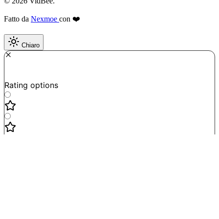
© 2026 VidBee.
Fatto da
Nexmoe
con ❤️
Chiaro
Required
How do you like this tool?
Rating options
Not good
Very satisfied
Next