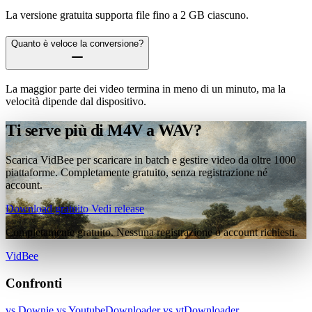
La versione gratuita supporta file fino a 2 GB ciascuno.
Quanto è veloce la conversione?
La maggior parte dei video termina in meno di un minuto, ma la
velocità dipende dal dispositivo.
Ti serve più di M4V a WAV?
Scarica VidBee per scaricare in batch e gestire video da oltre 1000
piattaforme. Completamente gratuito, senza registrazione né
account.
Download gratuito
Vedi release
Completamente gratuito. Nessuna registrazione o account richiesti.
VidBee
Confronti
vs Downie
vs YoutubeDownloader
vs ytDownloader