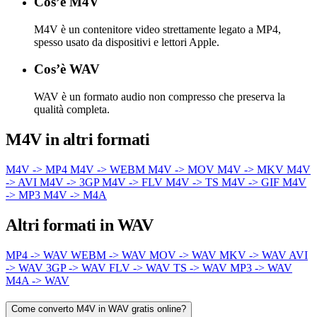
Cos’è M4V
M4V è un contenitore video strettamente legato a MP4,
spesso usato da dispositivi e lettori Apple.
Cos’è WAV
WAV è un formato audio non compresso che preserva la
qualità completa.
M4V in altri formati
M4V -> MP4
M4V -> WEBM
M4V -> MOV
M4V -> MKV
M4V
-> AVI
M4V -> 3GP
M4V -> FLV
M4V -> TS
M4V -> GIF
M4V
-> MP3
M4V -> M4A
Altri formati in WAV
MP4 -> WAV
WEBM -> WAV
MOV -> WAV
MKV -> WAV
AVI
-> WAV
3GP -> WAV
FLV -> WAV
TS -> WAV
MP3 -> WAV
M4A -> WAV
Come converto M4V in WAV gratis online?