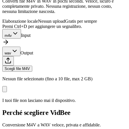
Converti file M4V in WAV in pochi secondi. Veloce, sicuro e
completamente privato. Nessuna registrazione, nessun costo,
nessuna limitazione nascosta.
Elaborazione locale
Nessun upload
Gratis per sempre
Premi Ctrl+D per aggiungere un segnalibro.
Input
m4v
Output
wav
Scegli file M4V
Nessun file selezionato (fino a 10 file, max 2 GB)
I tuoi file non lasciano mai il dispositivo.
Perché scegliere VidBee
Conversione M4V a WAV veloce, privata e affidabile.