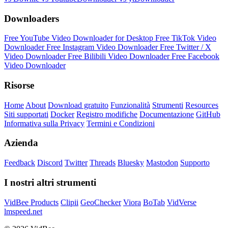
Downloaders
Free YouTube Video Downloader for Desktop
Free TikTok Video
Downloader
Free Instagram Video Downloader
Free Twitter / X
Video Downloader
Free Bilibili Video Downloader
Free Facebook
Video Downloader
Risorse
Home
About
Download gratuito
Funzionalità
Strumenti
Resources
Siti supportati
Docker
Registro modifiche
Documentazione
GitHub
Informativa sulla Privacy
Termini e Condizioni
Azienda
Feedback
Discord
Twitter
Threads
Bluesky
Mastodon
Supporto
I nostri altri strumenti
VidBee Products
Clipii
GeoChecker
Viora
BoTab
VidVerse
lmspeed.net