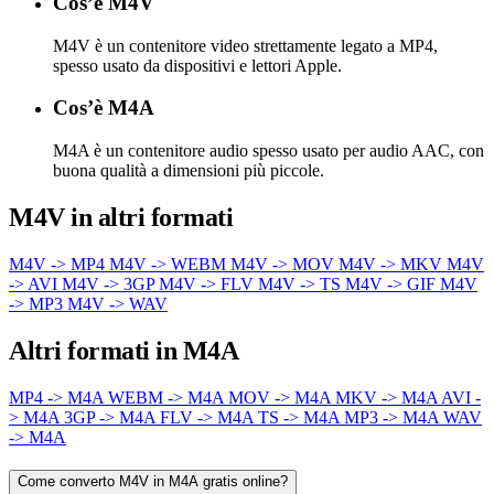
Cos’è M4V
M4V è un contenitore video strettamente legato a MP4,
spesso usato da dispositivi e lettori Apple.
Cos’è M4A
M4A è un contenitore audio spesso usato per audio AAC, con
buona qualità a dimensioni più piccole.
M4V in altri formati
M4V -> MP4
M4V -> WEBM
M4V -> MOV
M4V -> MKV
M4V
-> AVI
M4V -> 3GP
M4V -> FLV
M4V -> TS
M4V -> GIF
M4V
-> MP3
M4V -> WAV
Altri formati in M4A
MP4 -> M4A
WEBM -> M4A
MOV -> M4A
MKV -> M4A
AVI -
> M4A
3GP -> M4A
FLV -> M4A
TS -> M4A
MP3 -> M4A
WAV
-> M4A
Come converto M4V in M4A gratis online?