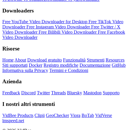
Downloaders
Free YouTube Video Downloader for Desktop
Free TikTok Video
Downloader
Free Instagram Video Downloader
Free Twitter / X
Video Downloader
Free Bilibili Video Downloader
Free Facebook
Video Downloader
Risorse
Home
About
Download gratuito
Funzionalità
Strumenti
Resources
Siti supportati
Docker
Registro modifiche
Documentazione
GitHub
Informativa sulla Privacy
Termini e Condizioni
Azienda
Feedback
Discord
Twitter
Threads
Bluesky
Mastodon
Supporto
I nostri altri strumenti
VidBee Products
Clipii
GeoChecker
Viora
BoTab
VidVerse
lmspeed.net