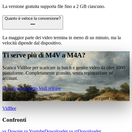
La versione gratuita supporta file fino a 2 GB ciascuno.
Quanto è veloce la conversione?
La maggior parte dei video termina in meno di un minuto, ma la
velocità dipende dal dispositivo.
Ti serve più di M4V a M4A?
Scarica VidBee per scaricare in batch e gestire video da oltre 1000
piattaforme. Completamente gratuito, senza registrazione né
account.
Download gratuito
Vedi release
Completamente gratuito. Nessuna registrazione o account richiesti.
VidBee
Confronti
vs Downie
vs YoutubeDownloader
vs ytDownloader