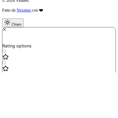
© 2026 VidBee.
Fatto da
Nexmoe
con ❤️
Chiaro
Required
How do you like this tool?
Rating options
Not good
Very satisfied
Next