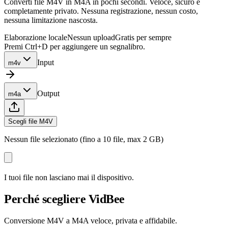
Converti file M4V in M4A in pochi secondi. Veloce, sicuro e
completamente privato. Nessuna registrazione, nessun costo,
nessuna limitazione nascosta.
Elaborazione locale
Nessun upload
Gratis per sempre
Premi Ctrl+D per aggiungere un segnalibro.
Input
m4v
Output
m4a
Scegli file M4V
Nessun file selezionato (fino a 10 file, max 2 GB)
I tuoi file non lasciano mai il dispositivo.
Perché scegliere VidBee
Conversione M4V a M4A veloce, privata e affidabile.