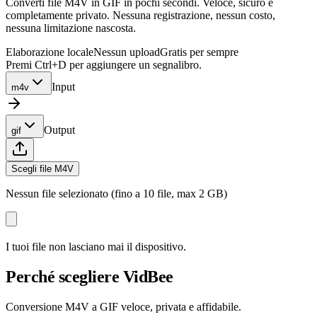
Converti file M4V in GIF in pochi secondi. Veloce, sicuro e
completamente privato. Nessuna registrazione, nessun costo,
nessuna limitazione nascosta.
Elaborazione locale
Nessun upload
Gratis per sempre
Premi Ctrl+D per aggiungere un segnalibro.
Input
m4v
Output
gif
Scegli file M4V
Nessun file selezionato (fino a 10 file, max 2 GB)
I tuoi file non lasciano mai il dispositivo.
Perché scegliere VidBee
Conversione M4V a GIF veloce, privata e affidabile.