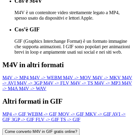
Cos’è M4V
M4V è un contenitore video strettamente legato a MP4,
spesso usato da dispositivi e lettori Apple.
Cos’è GIF
GIF (Graphics Interchange Format) è un formato immagine
che supporta animazioni. I GIF sono popolari per animazioni
brevi in loop e ampiamente usati sui social e nei siti web.
M4V in altri formati
M4V -> MP4
M4V -> WEBM
M4V -> MOV
M4V -> MKV
M4V
-> AVI
M4V -> 3GP
M4V -> FLV
M4V -> TS
M4V -> MP3
M4V
-> M4A
M4V -> WAV
Altri formati in GIF
MP4 -> GIF
WEBM -> GIF
MOV -> GIF
MKV -> GIF
AVI ->
GIF
3GP -> GIF
FLV -> GIF
TS -> GIF
Come converto M4V in GIF gratis online?