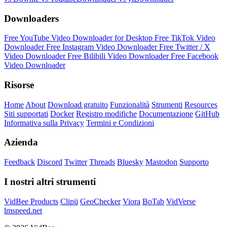
Downloaders
Free YouTube Video Downloader for Desktop
Free TikTok Video
Downloader
Free Instagram Video Downloader
Free Twitter / X
Video Downloader
Free Bilibili Video Downloader
Free Facebook
Video Downloader
Risorse
Home
About
Download gratuito
Funzionalità
Strumenti
Resources
Siti supportati
Docker
Registro modifiche
Documentazione
GitHub
Informativa sulla Privacy
Termini e Condizioni
Azienda
Feedback
Discord
Twitter
Threads
Bluesky
Mastodon
Supporto
I nostri altri strumenti
VidBee Products
Clipii
GeoChecker
Viora
BoTab
VidVerse
lmspeed.net