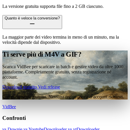
La versione gratuita supporta file fino a 2 GB ciascuno.
Quanto è veloce la conversione?
La maggior parte dei video termina in meno di un minuto, ma la
velocità dipende dal dispositivo.
Ti serve più di M4V a GIF?
Scarica VidBee per scaricare in batch e gestire video da oltre 1000
piattaforme. Completamente gratuito, senza registrazione né
account.
Download gratuito
Vedi release
Completamente gratuito. Nessuna registrazione o account richiesti.
VidBee
Confronti
vs Downie
vs YoutubeDownloader
vs ytDownloader