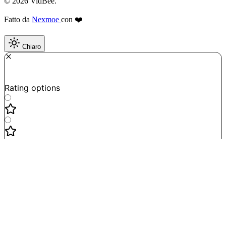
© 2026 VidBee.
Fatto da
Nexmoe
con ❤️
Chiaro
Required
How do you like this tool?
Rating options
Not good
Very satisfied
Next