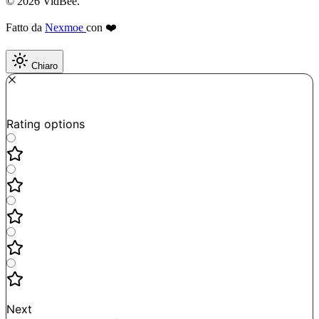
© 2026 VidBee.
Fatto da
Nexmoe
con ❤️
Chiaro
Required
How do you like this tool?
Rating options
Not good
Very satisfied
Next