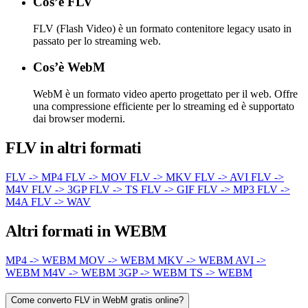
Cos’è FLV
FLV (Flash Video) è un formato contenitore legacy usato in
passato per lo streaming web.
Cos’è WebM
WebM è un formato video aperto progettato per il web. Offre
una compressione efficiente per lo streaming ed è supportato
dai browser moderni.
FLV in altri formati
FLV -> MP4
FLV -> MOV
FLV -> MKV
FLV -> AVI
FLV ->
M4V
FLV -> 3GP
FLV -> TS
FLV -> GIF
FLV -> MP3
FLV ->
M4A
FLV -> WAV
Altri formati in WEBM
MP4 -> WEBM
MOV -> WEBM
MKV -> WEBM
AVI ->
WEBM
M4V -> WEBM
3GP -> WEBM
TS -> WEBM
Come converto FLV in WebM gratis online?