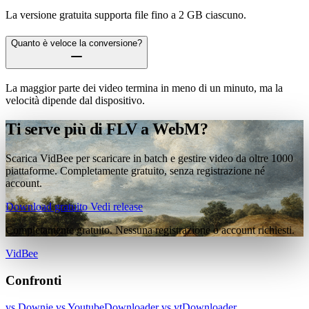
La versione gratuita supporta file fino a 2 GB ciascuno.
Quanto è veloce la conversione?
La maggior parte dei video termina in meno di un minuto, ma la
velocità dipende dal dispositivo.
Ti serve più di FLV a WebM?
Scarica VidBee per scaricare in batch e gestire video da oltre 1000
piattaforme. Completamente gratuito, senza registrazione né
account.
Download gratuito
Vedi release
Completamente gratuito. Nessuna registrazione o account richiesti.
VidBee
Confronti
vs Downie
vs YoutubeDownloader
vs ytDownloader