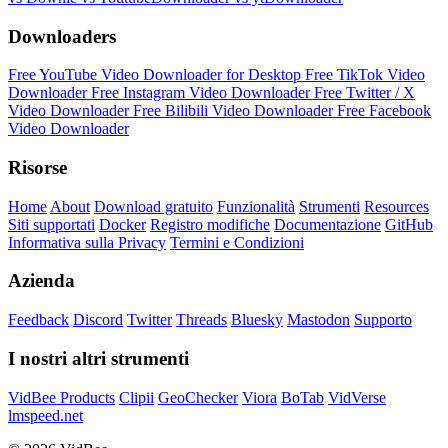
Downloaders
Free YouTube Video Downloader for Desktop
Free TikTok Video
Downloader
Free Instagram Video Downloader
Free Twitter / X
Video Downloader
Free Bilibili Video Downloader
Free Facebook
Video Downloader
Risorse
Home
About
Download gratuito
Funzionalità
Strumenti
Resources
Siti supportati
Docker
Registro modifiche
Documentazione
GitHub
Informativa sulla Privacy
Termini e Condizioni
Azienda
Feedback
Discord
Twitter
Threads
Bluesky
Mastodon
Supporto
I nostri altri strumenti
VidBee Products
Clipii
GeoChecker
Viora
BoTab
VidVerse
lmspeed.net