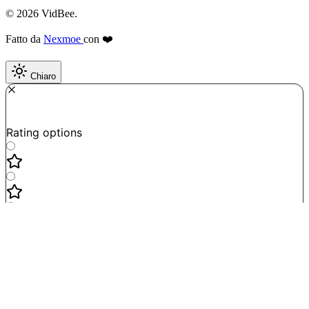
© 2026 VidBee.
Fatto da
Nexmoe
con ❤️
Chiaro
Required
How do you like this tool?
Rating options
Not good
Very satisfied