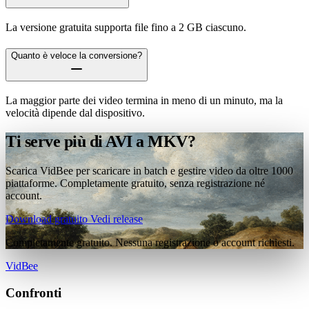
La versione gratuita supporta file fino a 2 GB ciascuno.
Quanto è veloce la conversione?
La maggior parte dei video termina in meno di un minuto, ma la
velocità dipende dal dispositivo.
Ti serve più di AVI a MKV?
Scarica VidBee per scaricare in batch e gestire video da oltre 1000
piattaforme. Completamente gratuito, senza registrazione né
account.
Download gratuito
Vedi release
Completamente gratuito. Nessuna registrazione o account richiesti.
VidBee
Confronti