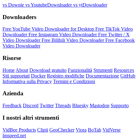
vs Downie
vs YoutubeDownloader
vs ytDownloader
Downloaders
Free YouTube Video Downloader for Desktop
Free TikTok Video
Downloader
Free Instagram Video Downloader
Free Twitter / X
Video Downloader
Free Bilibili Video Downloader
Free Facebook
Video Downloader
Risorse
Home
About
Download gratuito
Funzionalità
Strumenti
Resources
Siti supportati
Docker
Registro modifiche
Documentazione
GitHub
Informativa sulla Privacy
Termini e Condizioni
Azienda
Feedback
Discord
Twitter
Threads
Bluesky
Mastodon
Supporto
I nostri altri strumenti
VidBee Products
Clipii
GeoChecker
Viora
BoTab
VidVerse
lmspeed.net