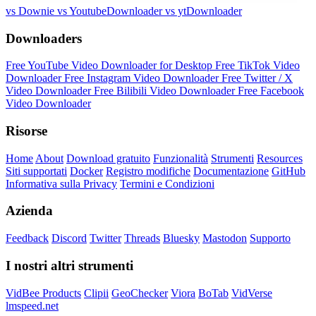
vs Downie
vs YoutubeDownloader
vs ytDownloader
Downloaders
Free YouTube Video Downloader for Desktop
Free TikTok Video
Downloader
Free Instagram Video Downloader
Free Twitter / X
Video Downloader
Free Bilibili Video Downloader
Free Facebook
Video Downloader
Risorse
Home
About
Download gratuito
Funzionalità
Strumenti
Resources
Siti supportati
Docker
Registro modifiche
Documentazione
GitHub
Informativa sulla Privacy
Termini e Condizioni
Azienda
Feedback
Discord
Twitter
Threads
Bluesky
Mastodon
Supporto
I nostri altri strumenti
VidBee Products
Clipii
GeoChecker
Viora
BoTab
VidVerse
lmspeed.net