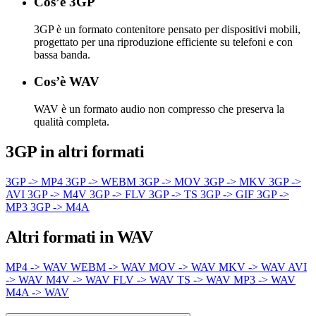
Cos’è 3GP
3GP è un formato contenitore pensato per dispositivi mobili,
progettato per una riproduzione efficiente su telefoni e con
bassa banda.
Cos’è WAV
WAV è un formato audio non compresso che preserva la
qualità completa.
3GP in altri formati
3GP -> MP4
3GP -> WEBM
3GP -> MOV
3GP -> MKV
3GP ->
AVI
3GP -> M4V
3GP -> FLV
3GP -> TS
3GP -> GIF
3GP ->
MP3
3GP -> M4A
Altri formati in WAV
MP4 -> WAV
WEBM -> WAV
MOV -> WAV
MKV -> WAV
AVI
-> WAV
M4V -> WAV
FLV -> WAV
TS -> WAV
MP3 -> WAV
M4A -> WAV