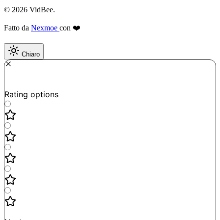
© 2026 VidBee.
Fatto da
Nexmoe
con ❤️
Chiaro
Required
How do you like this tool?
Rating options
Not good
Very satisfied