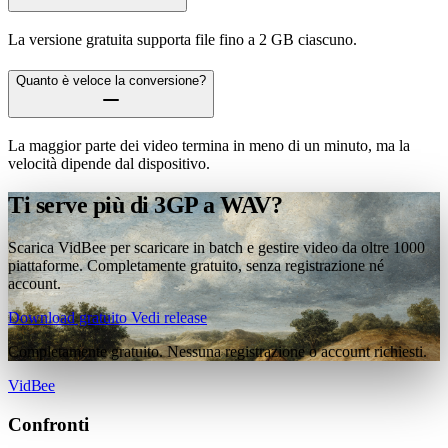
La versione gratuita supporta file fino a 2 GB ciascuno.
Quanto è veloce la conversione?
La maggior parte dei video termina in meno di un minuto, ma la
velocità dipende dal dispositivo.
Ti serve più di 3GP a WAV?
Scarica VidBee per scaricare in batch e gestire video da oltre 1000
piattaforme. Completamente gratuito, senza registrazione né
account.
Download gratuito
Vedi release
Completamente gratuito. Nessuna registrazione o account richiesti.
VidBee
Confronti