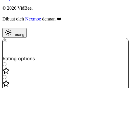
© 2026 VidBee.
Dibuat oleh
Nexmoe
dengan ❤️
Terang
Required
How do you like this tool?
Rating options
Not good
Very satisfied