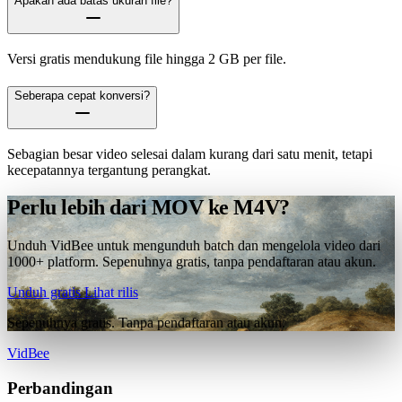
Apakah ada batas ukuran file?
Versi gratis mendukung file hingga 2 GB per file.
Seberapa cepat konversi?
Sebagian besar video selesai dalam kurang dari satu menit, tetapi
kecepatannya tergantung perangkat.
Perlu lebih dari MOV ke M4V?
Unduh VidBee untuk mengunduh batch dan mengelola video dari
1000+ platform. Sepenuhnya gratis, tanpa pendaftaran atau akun.
Unduh gratis
Lihat rilis
Sepenuhnya gratis. Tanpa pendaftaran atau akun.
VidBee
Perbandingan