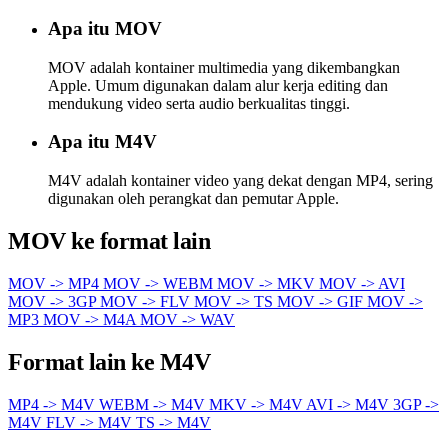
Apa itu MOV
MOV adalah kontainer multimedia yang dikembangkan
Apple. Umum digunakan dalam alur kerja editing dan
mendukung video serta audio berkualitas tinggi.
Apa itu M4V
M4V adalah kontainer video yang dekat dengan MP4, sering
digunakan oleh perangkat dan pemutar Apple.
MOV ke format lain
MOV -> MP4
MOV -> WEBM
MOV -> MKV
MOV -> AVI
MOV -> 3GP
MOV -> FLV
MOV -> TS
MOV -> GIF
MOV ->
MP3
MOV -> M4A
MOV -> WAV
Format lain ke M4V
MP4 -> M4V
WEBM -> M4V
MKV -> M4V
AVI -> M4V
3GP ->
M4V
FLV -> M4V
TS -> M4V