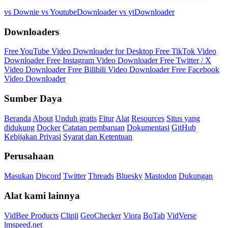
vs Downie
vs YoutubeDownloader
vs ytDownloader
Downloaders
Free YouTube Video Downloader for Desktop
Free TikTok Video
Downloader
Free Instagram Video Downloader
Free Twitter / X
Video Downloader
Free Bilibili Video Downloader
Free Facebook
Video Downloader
Sumber Daya
Beranda
About
Unduh gratis
Fitur
Alat
Resources
Situs yang
didukung
Docker
Catatan pembaruan
Dokumentasi
GitHub
Kebijakan Privasi
Syarat dan Ketentuan
Perusahaan
Masukan
Discord
Twitter
Threads
Bluesky
Mastodon
Dukungan
Alat kami lainnya
VidBee Products
Clipii
GeoChecker
Viora
BoTab
VidVerse
lmspeed.net