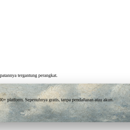
cepatannya tergantung perangkat.
 platform. Sepenuhnya gratis, tanpa pendaftaran atau akun.