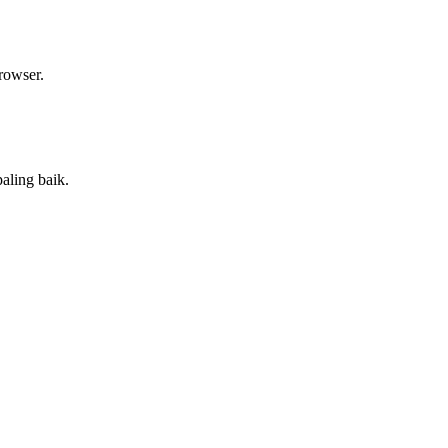
rowser.
aling baik.
.