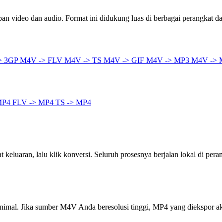
n video dan audio. Format ini didukung luas di berbagai perangkat dan
> 3GP
M4V -> FLV
M4V -> TS
M4V -> GIF
M4V -> MP3
M4V ->
MP4
FLV -> MP4
TS -> MP4
keluaran, lalu klik konversi. Seluruh prosesnya berjalan lokal di pera
inimal. Jika sumber M4V Anda beresolusi tinggi, MP4 yang diekspor a