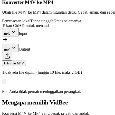
Konverter M4V ke MP4
Ubah file M4V ke MP4 dalam hitungan detik. Cepat, aman, dan sepenu
Pemrosesan lokal
Tanpa unggah
Gratis selamanya
Tekan Ctrl+D untuk menandai.
Input
m4v
Output
mp4
Pilih file M4V
Tidak ada file dipilih (hingga 10 file, maks 2 GB)
File Anda tidak pernah meninggalkan perangkat.
Mengapa memilih VidBee
Konversi M4V ke MP4 yang cepat, privat, dan andal.