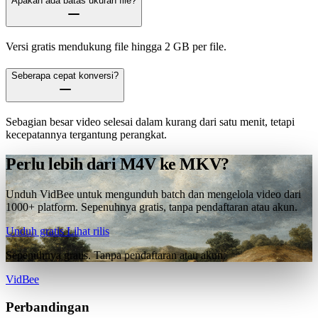
Apakah ada batas ukuran file?
Versi gratis mendukung file hingga 2 GB per file.
Seberapa cepat konversi?
Sebagian besar video selesai dalam kurang dari satu menit, tetapi
kecepatannya tergantung perangkat.
Perlu lebih dari M4V ke MKV?
Unduh VidBee untuk mengunduh batch dan mengelola video dari
1000+ platform. Sepenuhnya gratis, tanpa pendaftaran atau akun.
Unduh gratis
Lihat rilis
Sepenuhnya gratis. Tanpa pendaftaran atau akun.
VidBee
Perbandingan