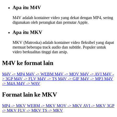
Apa itu M4V
M4V adalah kontainer video yang dekat dengan MP4, sering
digunakan oleh perangkat dan pemutar Apple.
Apa itu MKV
MKV (Matroska) adalah kontainer video fleksibel yang dapat
memuat beberapa track audio dan subtitle. Populer untuk
video berkualitas tinggi dan arsip.
M4V ke format lain
M4V -> MP4
M4V -> WEBM
M4V -> MOV
M4V -> AVI
M4V -
> 3GP
M4V -> FLV
M4V -> TS
M4V -> GIF
M4V -> MP3
M4V
-> M4A
M4V -> WAV
Format lain ke MKV
MP4 -> MKV
WEBM -> MKV
MOV -> MKV
AVI -> MKV
3GP
-> MKV
FLV -> MKV
TS -> MKV