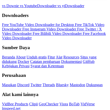
vs Downie
vs YoutubeDownloader
vs ytDownloader
Downloaders
Free YouTube Video Downloader for Desktop
Free TikTok Video
Downloader
Free Instagram Video Downloader
Free Twitter / X
Video Downloader
Free Bilibili Video Downloader
Free Facebook
Video Downloader
Sumber Daya
Beranda
About
Unduh gratis
Fitur
Alat
Resources
Situs yang
didukung
Docker
Catatan pembaruan
Dokumentasi
GitHub
Kebijakan Privasi
Syarat dan Ketentuan
Perusahaan
Masukan
Discord
Twitter
Threads
Bluesky
Mastodon
Dukungan
Alat kami lainnya
VidBee Products
Clipii
GeoChecker
Viora
BoTab
VidVerse
lmspeed.net