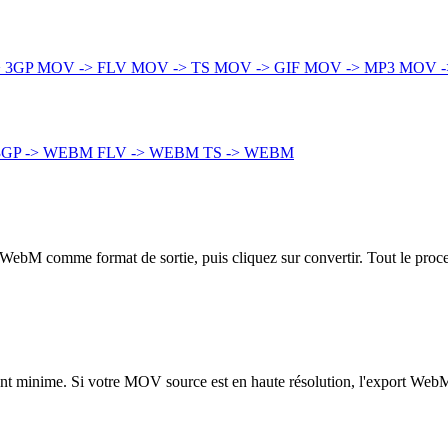
> 3GP
MOV -> FLV
MOV -> TS
MOV -> GIF
MOV -> MP3
MOV -
3GP -> WEBM
FLV -> WEBM
TS -> WEBM
 WebM comme format de sortie, puis cliquez sur convertir. Tout le proc
ement minime. Si votre MOV source est en haute résolution, l'export Web