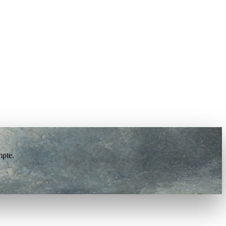
mpte.