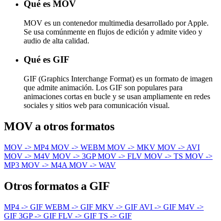
Qué es MOV
MOV es un contenedor multimedia desarrollado por Apple.
Se usa comúnmente en flujos de edición y admite video y
audio de alta calidad.
Qué es GIF
GIF (Graphics Interchange Format) es un formato de imagen
que admite animación. Los GIF son populares para
animaciones cortas en bucle y se usan ampliamente en redes
sociales y sitios web para comunicación visual.
MOV a otros formatos
MOV -> MP4
MOV -> WEBM
MOV -> MKV
MOV -> AVI
MOV -> M4V
MOV -> 3GP
MOV -> FLV
MOV -> TS
MOV ->
MP3
MOV -> M4A
MOV -> WAV
Otros formatos a GIF
MP4 -> GIF
WEBM -> GIF
MKV -> GIF
AVI -> GIF
M4V ->
GIF
3GP -> GIF
FLV -> GIF
TS -> GIF