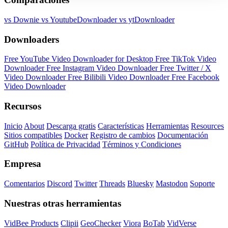
vs Downie
vs YoutubeDownloader
vs ytDownloader
Downloaders
Free YouTube Video Downloader for Desktop
Free TikTok Video
Downloader
Free Instagram Video Downloader
Free Twitter / X
Video Downloader
Free Bilibili Video Downloader
Free Facebook
Video Downloader
Recursos
Inicio
About
Descarga gratis
Características
Herramientas
Resources
Sitios compatibles
Docker
Registro de cambios
Documentación
GitHub
Política de Privacidad
Términos y Condiciones
Empresa
Comentarios
Discord
Twitter
Threads
Bluesky
Mastodon
Soporte
Nuestras otras herramientas
VidBee Products
Clipii
GeoChecker
Viora
BoTab
VidVerse