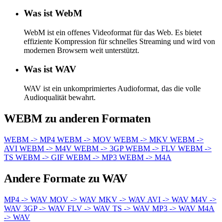
Was ist WebM
WebM ist ein offenes Videoformat für das Web. Es bietet
effiziente Kompression für schnelles Streaming und wird von
modernen Browsern weit unterstützt.
Was ist WAV
WAV ist ein unkomprimiertes Audioformat, das die volle
Audioqualität bewahrt.
WEBM zu anderen Formaten
WEBM -> MP4
WEBM -> MOV
WEBM -> MKV
WEBM ->
AVI
WEBM -> M4V
WEBM -> 3GP
WEBM -> FLV
WEBM ->
TS
WEBM -> GIF
WEBM -> MP3
WEBM -> M4A
Andere Formate zu WAV
MP4 -> WAV
MOV -> WAV
MKV -> WAV
AVI -> WAV
M4V ->
WAV
3GP -> WAV
FLV -> WAV
TS -> WAV
MP3 -> WAV
M4A
-> WAV