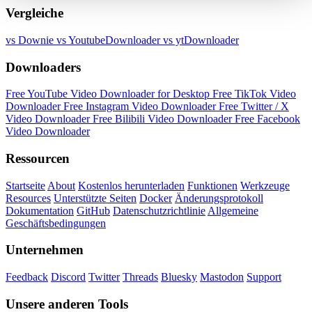
Vergleiche
vs Downie
vs YoutubeDownloader
vs ytDownloader
Downloaders
Free YouTube Video Downloader for Desktop
Free TikTok Video
Downloader
Free Instagram Video Downloader
Free Twitter / X
Video Downloader
Free Bilibili Video Downloader
Free Facebook
Video Downloader
Ressourcen
Startseite
About
Kostenlos herunterladen
Funktionen
Werkzeuge
Resources
Unterstützte Seiten
Docker
Änderungsprotokoll
Dokumentation
GitHub
Datenschutzrichtlinie
Allgemeine
Geschäftsbedingungen
Unternehmen
Feedback
Discord
Twitter
Threads
Bluesky
Mastodon
Support
Unsere anderen Tools