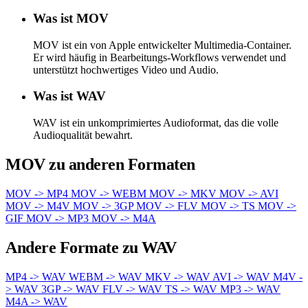
Was ist MOV
MOV ist ein von Apple entwickelter Multimedia-Container.
Er wird häufig in Bearbeitungs-Workflows verwendet und
unterstützt hochwertiges Video und Audio.
Was ist WAV
WAV ist ein unkomprimiertes Audioformat, das die volle
Audioqualität bewahrt.
MOV zu anderen Formaten
MOV -> MP4
MOV -> WEBM
MOV -> MKV
MOV -> AVI
MOV -> M4V
MOV -> 3GP
MOV -> FLV
MOV -> TS
MOV ->
GIF
MOV -> MP3
MOV -> M4A
Andere Formate zu WAV
MP4 -> WAV
WEBM -> WAV
MKV -> WAV
AVI -> WAV
M4V -
> WAV
3GP -> WAV
FLV -> WAV
TS -> WAV
MP3 -> WAV
M4A -> WAV