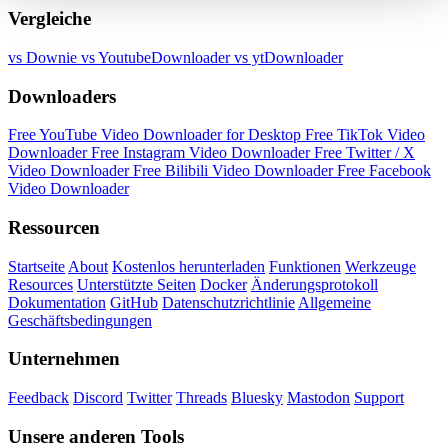
Vergleiche
vs Downie
vs YoutubeDownloader
vs ytDownloader
Downloaders
Free YouTube Video Downloader for Desktop
Free TikTok Video
Downloader
Free Instagram Video Downloader
Free Twitter / X
Video Downloader
Free Bilibili Video Downloader
Free Facebook
Video Downloader
Ressourcen
Startseite
About
Kostenlos herunterladen
Funktionen
Werkzeuge
Resources
Unterstützte Seiten
Docker
Änderungsprotokoll
Dokumentation
GitHub
Datenschutzrichtlinie
Allgemeine
Geschäftsbedingungen
Unternehmen
Feedback
Discord
Twitter
Threads
Bluesky
Mastodon
Support
Unsere anderen Tools