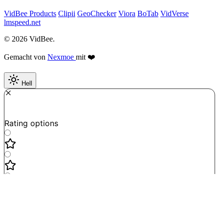
VidBee Products
Clipii
GeoChecker
Viora
BoTab
VidVerse
lmspeed.net
© 2026 VidBee.
Gemacht von
Nexmoe
mit ❤️
Hell
Required
How do you like this tool?
Rating options