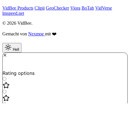
VidBee Products
Clipii
GeoChecker
Viora
BoTab
VidVerse
lmspeed.net
© 2026 VidBee.
Gemacht von
Nexmoe
mit ❤️
Hell
Required
How do you like this tool?
Rating options