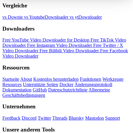
Vergleiche
vs Downie
vs YoutubeDownloader
vs ytDownloader
Downloaders
Free YouTube Video Downloader for Desktop
Free TikTok Video
Downloader
Free Instagram Video Downloader
Free Twitter / X
Video Downloader
Free Bilibili Video Downloader
Free Facebook
Video Downloader
Ressourcen
Startseite
About
Kostenlos herunterladen
Funktionen
Werkzeuge
Resources
Unterstützte Seiten
Docker
Änderungsprotokoll
Dokumentation
GitHub
Datenschutzrichtlinie
Allgemeine
Geschäftsbedingungen
Unternehmen
Feedback
Discord
Twitter
Threads
Bluesky
Mastodon
Support
Unsere anderen Tools