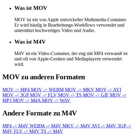
Was ist MOV
MOV ist ein von Apple entwickelter Multimedia-Container.
Er wird häufig in Bearbeitungs-Workflows verwendet und
unterstützt hochwertiges Video und Audio.
Was ist M4V
M4V ist ein Video-Container, der eng mit MP4 verwandt ist
und oft von Apple-Geräten und Mediaplayern verwendet
wird.
MOV zu anderen Formaten
MOV -> MP4
MOV -> WEBM
MOV -> MKV
MOV -> AVI
MOV -> 3GP
MOV -> FLV
MOV -> TS
MOV -> GIF
MOV ->
MP3
MOV -> M4A
MOV -> WAV
Andere Formate zu M4V
MP4 -> M4V
WEBM -> M4V
MKV -> M4V
AVI -> M4V
3GP ->
M4V
FLV -> M4V
TS -> M4V