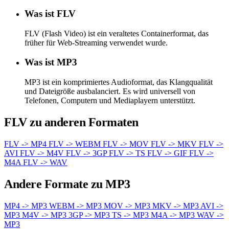
Was ist FLV
FLV (Flash Video) ist ein veraltetes Containerformat, das
früher für Web-Streaming verwendet wurde.
Was ist MP3
MP3 ist ein komprimiertes Audioformat, das Klangqualität
und Dateigröße ausbalanciert. Es wird universell von
Telefonen, Computern und Mediaplayern unterstützt.
FLV zu anderen Formaten
FLV -> MP4
FLV -> WEBM
FLV -> MOV
FLV -> MKV
FLV ->
AVI
FLV -> M4V
FLV -> 3GP
FLV -> TS
FLV -> GIF
FLV ->
M4A
FLV -> WAV
Andere Formate zu MP3
MP4 -> MP3
WEBM -> MP3
MOV -> MP3
MKV -> MP3
AVI ->
MP3
M4V -> MP3
3GP -> MP3
TS -> MP3
M4A -> MP3
WAV ->
MP3