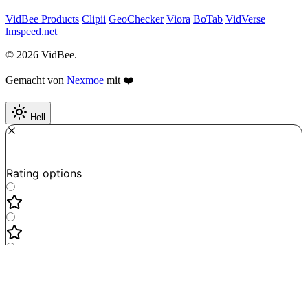
VidBee Products
Clipii
GeoChecker
Viora
BoTab
VidVerse
lmspeed.net
© 2026 VidBee.
Gemacht von
Nexmoe
mit ❤️
Hell
Required
How do you like this tool?
Rating options