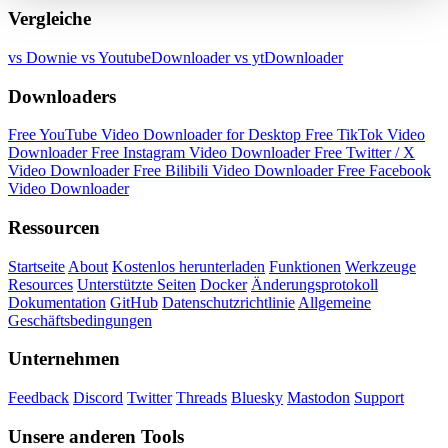
Vergleiche
vs Downie
vs YoutubeDownloader
vs ytDownloader
Downloaders
Free YouTube Video Downloader for Desktop
Free TikTok Video
Downloader
Free Instagram Video Downloader
Free Twitter / X
Video Downloader
Free Bilibili Video Downloader
Free Facebook
Video Downloader
Ressourcen
Startseite
About
Kostenlos herunterladen
Funktionen
Werkzeuge
Resources
Unterstützte Seiten
Docker
Änderungsprotokoll
Dokumentation
GitHub
Datenschutzrichtlinie
Allgemeine
Geschäftsbedingungen
Unternehmen
Feedback
Discord
Twitter
Threads
Bluesky
Mastodon
Support
Unsere anderen Tools