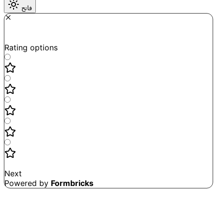
فاتح
Required
How do you like this tool?
Rating options
Not good
Very satisfied
Next
Powered by
Formbricks