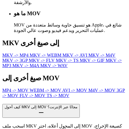
والأرشفة.
ما هو MOV
MOV هو تنسيق حاوية وسائط متعددة من Apple، شائع في
عمليات التحرير ويدعم فيديو وصوت عالي الجودة.
MKV إلى صيغ أخرى
MKV -> MP4
MKV -> WEBM
MKV -> AVI
MKV -> M4V
MKV -> 3GP
MKV -> FLV
MKV -> TS
MKV -> GIF
MKV ->
MP3
MKV -> M4A
MKV -> WAV
صيغ أخرى إلى MOV
MP4 -> MOV
WEBM -> MOV
AVI -> MOV
M4V -> MOV
3GP
-> MOV
FLV -> MOV
TS -> MOV
كيف أحول MKV إلى MOV مجانًا عبر الإنترنت؟
اسحب ملف MKV إلى المحول أعلاه، اختر MOV كصيغة الإخراج،