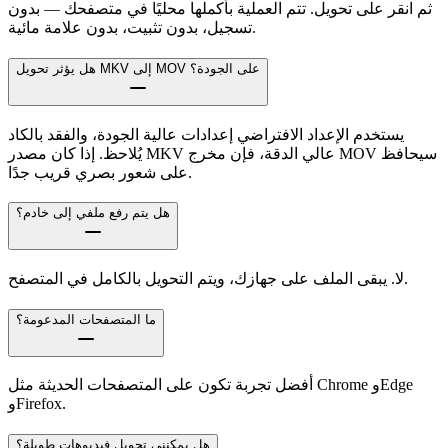
ثم انقر على تحويل. تتم العملية بأكملها محليًا في متصفحك — بدون
تسجيل، بدون تثبيت، بدون علامة مائية.
هل يؤثر تحويل MKV إلى MOV على الجودة؟
يستخدم الإعداد الافتراضي إعدادات عالية الجودة، والفقد بالكاد
يُلاحظ. إذا كان مصدر MKV عالي الدقة، فإن مخرج MOV سيحافظ
على شعور بصري قريب جدًا.
هل يتم رفع ملفي إلى خادم؟
لا. يبقى الملف على جهازك، ويتم التحويل بالكامل في المتصفح.
ما المتصفحات المدعومة؟
أفضل تجربة تكون على المتصفحات الحديثة مثل Chrome وEdge
وFirefox.
هل يمكنني تحويل فيديوهات طويلة؟