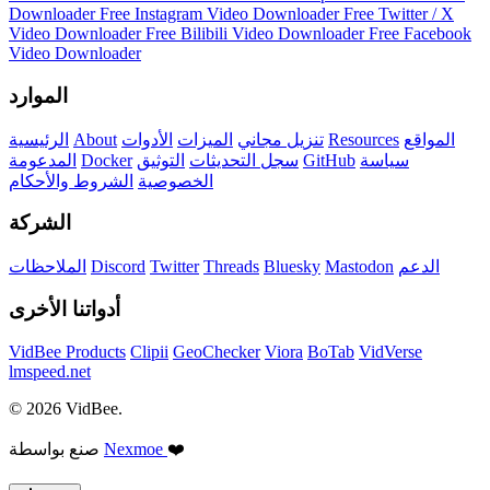
Downloader
Free Instagram Video Downloader
Free Twitter / X
Video Downloader
Free Bilibili Video Downloader
Free Facebook
Video Downloader
الموارد
المواقع
Resources
تنزيل مجاني
الميزات
الأدوات
About
الرئيسية
سياسة
GitHub
سجل التحديثات
التوثيق
Docker
المدعومة
الخصوصية
الشروط والأحكام
الشركة
الدعم
Mastodon
Bluesky
Threads
Twitter
Discord
الملاحظات
أدواتنا الأخرى
VidBee Products
Clipii
GeoChecker
Viora
BoTab
VidVerse
lmspeed.net
© 2026 VidBee.
❤️
Nexmoe
صنع بواسطة