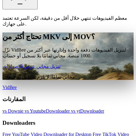
معظم الفيديوهات تنتهي خلال أقل من دقيقة، لكن السرعة تعتمد
على جهازك.
تحتاج أكثر من MKV إلى MOV؟
نزّل VidBee لتنزيل الفيديوهات دفعة واحدة وإدارتها عبر أكثر من
1000 منصة. مجاني تمامًا بلا تسجيل أو حساب.
تنزيل مجاني
عرض الإصدارات
مجاني تمامًا. لا يلزم تسجيل أو حساب.
VidBee
المقارنات
vs Downie
vs YoutubeDownloader
vs ytDownloader
Downloaders
Free YouTube Video Downloader for Desktop
Free TikTok Video