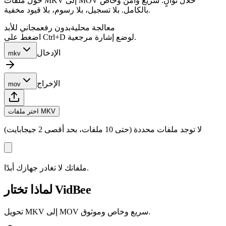
حوّل ملفات MKV إلى MOV خلال ثوانٍ. سريع وآمن وخاص
بالكامل. بلا تسجيل، بلا رسوم، بلا قيود مخفية.
معالجة محلية
بدون رفع
مجاني للأبد
اضغط على Ctrl+D لوضع إشارة مرجعية.
الإدخال
mkv
الإخراج
mov
اختر ملفات MKV
لا توجد ملفات محددة (حتى 10 ملفات، بحد أقصى 2 جيجابايت)
ملفاتك لا تغادر جهازك أبدًا.
لماذا تختار VidBee
تحويل MKV إلى MOV سريع وخاص وموثوق.