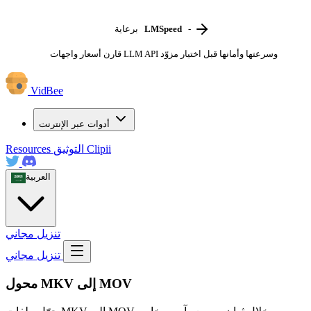
-
LMSpeed
برعاية
قارن أسعار واجهات LLM API وسرعتها وأمانها قبل اختيار مزوّد
VidBee
أدوات عبر الإنترنت
Clipii
التوثيق
Resources
العربية
تنزيل مجاني
تنزيل مجاني
محول MKV إلى MOV