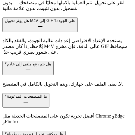
انقر على تحويل. تتم العملية بأكملها محليًا في متصفحك — بدون
تسجيل، بدون تثبيت، بدون علامة مائية.
هل يؤثر تحويل M4V إلى GIF على الجودة؟
يستخدم الإعداد الافتراضي إعدادات عالية الجودة، والفقد بالكاد
يُلاحظ. إذا كان مصدر M4V عالي الدقة، فإن مخرج GIF سيحافظ
على شعور بصري قريب جدًا.
هل يتم رفع ملفي إلى خادم؟
لا. يبقى الملف على جهازك، ويتم التحويل بالكامل في المتصفح.
ما المتصفحات المدعومة؟
أفضل تجربة تكون على المتصفحات الحديثة مثل Chrome وEdge
وFirefox.
هل يمكنني تحويل فيديوهات طويلة؟