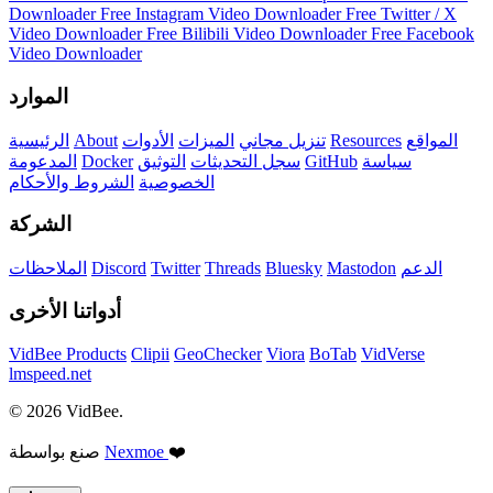
Downloader
Free Instagram Video Downloader
Free Twitter / X
Video Downloader
Free Bilibili Video Downloader
Free Facebook
Video Downloader
الموارد
المواقع
Resources
تنزيل مجاني
الميزات
الأدوات
About
الرئيسية
سياسة
GitHub
سجل التحديثات
التوثيق
Docker
المدعومة
الخصوصية
الشروط والأحكام
الشركة
الدعم
Mastodon
Bluesky
Threads
Twitter
Discord
الملاحظات
أدواتنا الأخرى
VidBee Products
Clipii
GeoChecker
Viora
BoTab
VidVerse
lmspeed.net
© 2026 VidBee.
❤️
Nexmoe
صنع بواسطة