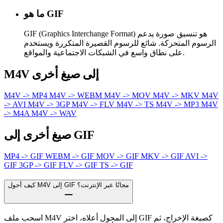
ما هو GIF
GIF (Graphics Interchange Format) هو تنسيق صورة يدعم
الرسوم المتحركة. شائع للرسوم القصيرة المتكررة ويستخدم
على نطاق واسع في الشبكات الاجتماعية والمواقع.
M4V إلى صيغ أخرى
M4V -> MP4
M4V -> WEBM
M4V -> MOV
M4V -> MKV
M4V
-> AVI
M4V -> 3GP
M4V -> FLV
M4V -> TS
M4V -> MP3
M4V
-> M4A
M4V -> WAV
صيغ أخرى إلى GIF
MP4 -> GIF
WEBM -> GIF
MOV -> GIF
MKV -> GIF
AVI ->
GIF
3GP -> GIF
FLV -> GIF
TS -> GIF
كيف أحول M4V إلى GIF مجانًا عبر الإنترنت؟
اسحب ملف M4V إلى المحول أعلاه، اختر GIF كصيغة الإخراج، ثم