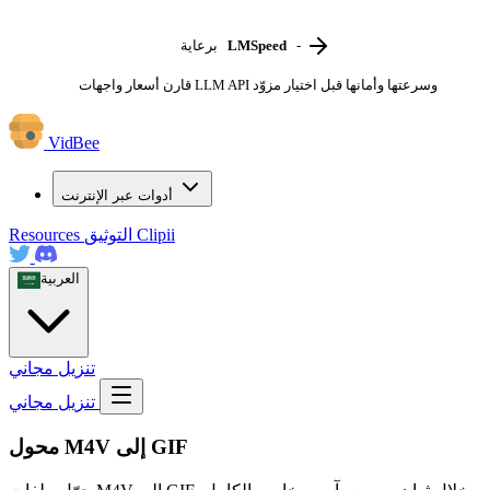
-
LMSpeed
برعاية
قارن أسعار واجهات LLM API وسرعتها وأمانها قبل اختيار مزوّد
VidBee
أدوات عبر الإنترنت
Clipii
التوثيق
Resources
العربية
تنزيل مجاني
تنزيل مجاني
محول M4V إلى GIF