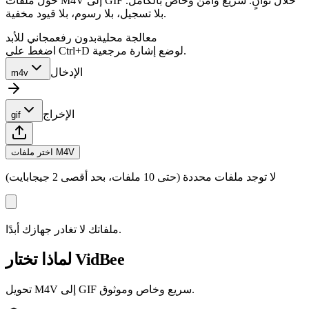
حوّل ملفات M4V إلى GIF خلال ثوانٍ. سريع وآمن وخاص بالكامل.
بلا تسجيل، بلا رسوم، بلا قيود مخفية.
معالجة محلية
بدون رفع
مجاني للأبد
اضغط على Ctrl+D لوضع إشارة مرجعية.
الإدخال
m4v
الإخراج
gif
اختر ملفات M4V
لا توجد ملفات محددة (حتى 10 ملفات، بحد أقصى 2 جيجابايت)
ملفاتك لا تغادر جهازك أبدًا.
لماذا تختار VidBee
تحويل M4V إلى GIF سريع وخاص وموثوق.