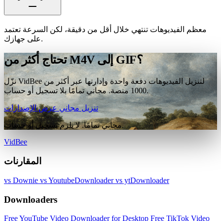
معظم الفيديوهات تنتهي خلال أقل من دقيقة، لكن السرعة تعتمد
على جهازك.
تحتاج أكثر من M4V إلى GIF؟
نزّل VidBee لتنزيل الفيديوهات دفعة واحدة وإدارتها عبر أكثر من
1000 منصة. مجاني تمامًا بلا تسجيل أو حساب.
تنزيل مجاني
عرض الإصدارات
مجاني تمامًا. لا يلزم تسجيل أو حساب.
VidBee
المقارنات
vs Downie
vs YoutubeDownloader
vs ytDownloader
Downloaders
Free YouTube Video Downloader for Desktop
Free TikTok Video