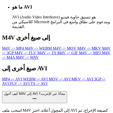
ما هو AVI
AVI (Audio Video Interleave) هو تنسيق حاوية فيديو
كلاسيكي من Microsoft ومدعوم على نطاق واسع في البرامج
القديمة.
M4V إلى صيغ أخرى
M4V -> MP4
M4V -> WEBM
M4V -> MOV
M4V -> MKV
M4V
-> 3GP
M4V -> FLV
M4V -> TS
M4V -> GIF
M4V -> MP3
M4V
-> M4A
M4V -> WAV
صيغ أخرى إلى AVI
MP4 -> AVI
WEBM -> AVI
MOV -> AVI
MKV -> AVI
3GP ->
AVI
FLV -> AVI
TS -> AVI
كيف أحول M4V إلى AVI مجانًا عبر الإنترنت؟
اسحب ملف M4V إلى المحول أعلاه، اختر AVI كصيغة الإخراج، ثم