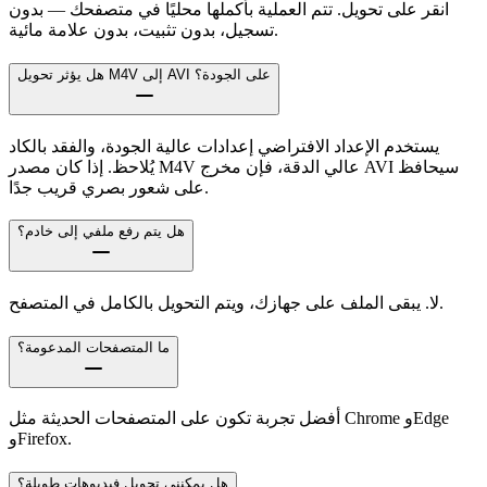
انقر على تحويل. تتم العملية بأكملها محليًا في متصفحك — بدون
تسجيل، بدون تثبيت، بدون علامة مائية.
هل يؤثر تحويل M4V إلى AVI على الجودة؟
يستخدم الإعداد الافتراضي إعدادات عالية الجودة، والفقد بالكاد
يُلاحظ. إذا كان مصدر M4V عالي الدقة، فإن مخرج AVI سيحافظ
على شعور بصري قريب جدًا.
هل يتم رفع ملفي إلى خادم؟
لا. يبقى الملف على جهازك، ويتم التحويل بالكامل في المتصفح.
ما المتصفحات المدعومة؟
أفضل تجربة تكون على المتصفحات الحديثة مثل Chrome وEdge
وFirefox.
هل يمكنني تحويل فيديوهات طويلة؟