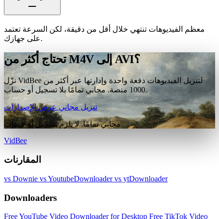
معظم الفيديوهات تنتهي خلال أقل من دقيقة، لكن السرعة تعتمد
على جهازك.
تحتاج أكثر من M4V إلى AVI؟
نزّل VidBee لتنزيل الفيديوهات دفعة واحدة وإدارتها عبر أكثر من
1000 منصة. مجاني تمامًا بلا تسجيل أو حساب.
تنزيل مجاني
عرض الإصدارات
مجاني تمامًا. لا يلزم تسجيل أو حساب.
VidBee
المقارنات
vs Downie
vs YoutubeDownloader
vs ytDownloader
Downloaders
Free YouTube Video Downloader for Desktop
Free TikTok Video