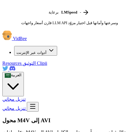
-
LMSpeed
برعاية
قارن أسعار واجهات LLM API وسرعتها وأمانها قبل اختيار مزوّد
VidBee
أدوات عبر الإنترنت
Clipii
التوثيق
Resources
العربية
تنزيل مجاني
تنزيل مجاني
محول M4V إلى AVI