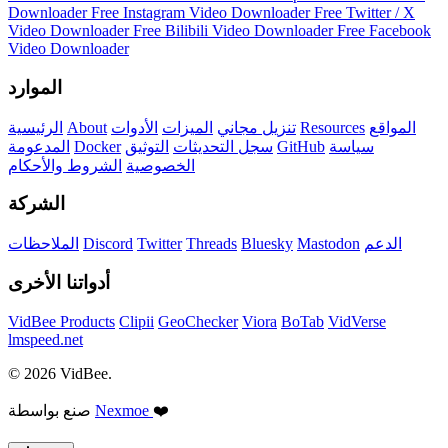
Downloader
Free Instagram Video Downloader
Free Twitter / X
Video Downloader
Free Bilibili Video Downloader
Free Facebook
Video Downloader
الموارد
المواقع
Resources
تنزيل مجاني
الميزات
الأدوات
About
الرئيسية
سياسة
GitHub
سجل التحديثات
التوثيق
Docker
المدعومة
الخصوصية
الشروط والأحكام
الشركة
الدعم
Mastodon
Bluesky
Threads
Twitter
Discord
الملاحظات
أدواتنا الأخرى
VidBee Products
Clipii
GeoChecker
Viora
BoTab
VidVerse
lmspeed.net
© 2026 VidBee.
❤️
Nexmoe
صنع بواسطة