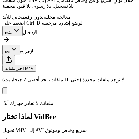
حوّل ملفات M4V إلى AVI خلال ثوانٍ. سريع وآمن وخاص بالكامل.
بلا تسجيل، بلا رسوم، بلا قيود مخفية.
معالجة محلية
بدون رفع
مجاني للأبد
اضغط على Ctrl+D لوضع إشارة مرجعية.
الإدخال
m4v
الإخراج
avi
اختر ملفات M4V
لا توجد ملفات محددة (حتى 10 ملفات، بحد أقصى 2 جيجابايت)
ملفاتك لا تغادر جهازك أبدًا.
لماذا تختار VidBee
تحويل M4V إلى AVI سريع وخاص وموثوق.