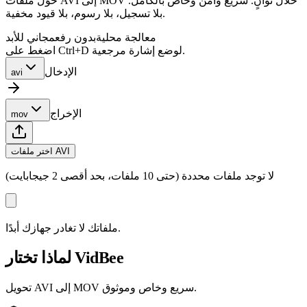
حوّل ملفات AVI إلى MOV خلال ثوانٍ. سريع وآمن وخاص بالكامل.
بلا تسجيل، بلا رسوم، بلا قيود مخفية.
معالجة محلية
بدون رفع
مجاني للأبد
اضغط على Ctrl+D لوضع إشارة مرجعية.
الإدخال
avi
الإخراج
mov
اختر ملفات AVI
لا توجد ملفات محددة (حتى 10 ملفات، بحد أقصى 2 جيجابايت)
ملفاتك لا تغادر جهازك أبدًا.
لماذا تختار VidBee
تحويل AVI إلى MOV سريع وخاص وموثوق.