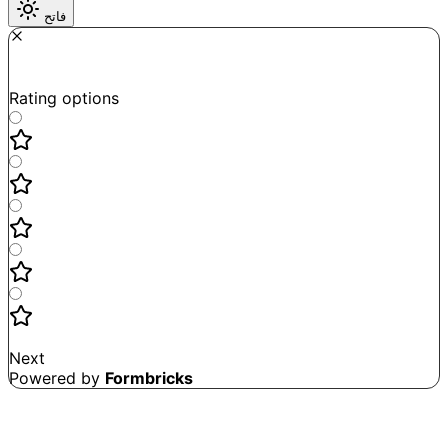
فاتح
Required
How do you like this tool?
Rating options
Not good
Very satisfied
Next
Powered by
Formbricks