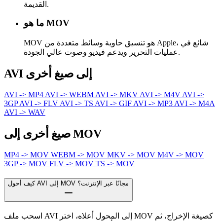
القديمة.
ما هو MOV
MOV هو تنسيق حاوية وسائط متعددة من Apple، شائع في
عمليات التحرير ويدعم فيديو وصوت عالي الجودة.
AVI إلى صيغ أخرى
AVI -> MP4
AVI -> WEBM
AVI -> MKV
AVI -> M4V
AVI ->
3GP
AVI -> FLV
AVI -> TS
AVI -> GIF
AVI -> MP3
AVI -> M4A
AVI -> WAV
صيغ أخرى إلى MOV
MP4 -> MOV
WEBM -> MOV
MKV -> MOV
M4V -> MOV
3GP -> MOV
FLV -> MOV
TS -> MOV
كيف أحول AVI إلى MOV مجانًا عبر الإنترنت؟
اسحب ملف AVI إلى المحول أعلاه، اختر MOV كصيغة الإخراج، ثم