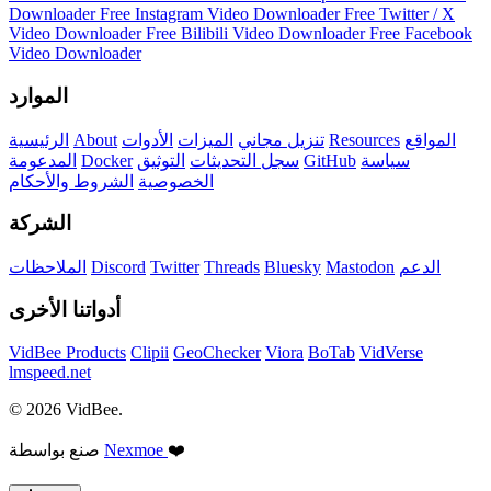
Downloader
Free Instagram Video Downloader
Free Twitter / X
Video Downloader
Free Bilibili Video Downloader
Free Facebook
Video Downloader
الموارد
المواقع
Resources
تنزيل مجاني
الميزات
الأدوات
About
الرئيسية
سياسة
GitHub
سجل التحديثات
التوثيق
Docker
المدعومة
الخصوصية
الشروط والأحكام
الشركة
الدعم
Mastodon
Bluesky
Threads
Twitter
Discord
الملاحظات
أدواتنا الأخرى
VidBee Products
Clipii
GeoChecker
Viora
BoTab
VidVerse
lmspeed.net
© 2026 VidBee.
❤️
Nexmoe
صنع بواسطة