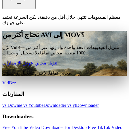
معظم الفيديوهات تنتهي خلال أقل من دقيقة، لكن السرعة تعتمد
على جهازك.
تحتاج أكثر من AVI إلى MOV؟
نزّل VidBee لتنزيل الفيديوهات دفعة واحدة وإدارتها عبر أكثر من
1000 منصة. مجاني تمامًا بلا تسجيل أو حساب.
تنزيل مجاني
عرض الإصدارات
مجاني تمامًا. لا يلزم تسجيل أو حساب.
VidBee
المقارنات
vs Downie
vs YoutubeDownloader
vs ytDownloader
Downloaders
Free YouTube Video Downloader for Desktop
Free TikTok Video