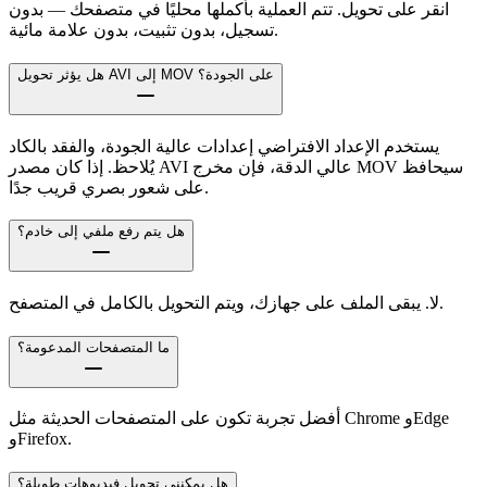
انقر على تحويل. تتم العملية بأكملها محليًا في متصفحك — بدون
تسجيل، بدون تثبيت، بدون علامة مائية.
هل يؤثر تحويل AVI إلى MOV على الجودة؟
يستخدم الإعداد الافتراضي إعدادات عالية الجودة، والفقد بالكاد
يُلاحظ. إذا كان مصدر AVI عالي الدقة، فإن مخرج MOV سيحافظ
على شعور بصري قريب جدًا.
هل يتم رفع ملفي إلى خادم؟
لا. يبقى الملف على جهازك، ويتم التحويل بالكامل في المتصفح.
ما المتصفحات المدعومة؟
أفضل تجربة تكون على المتصفحات الحديثة مثل Chrome وEdge
وFirefox.
هل يمكنني تحويل فيديوهات طويلة؟