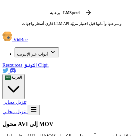
-
LMSpeed
برعاية
قارن أسعار واجهات LLM API وسرعتها وأمانها قبل اختيار مزوّد
VidBee
أدوات عبر الإنترنت
Clipii
التوثيق
Resources
العربية
تنزيل مجاني
تنزيل مجاني
محول AVI إلى MOV