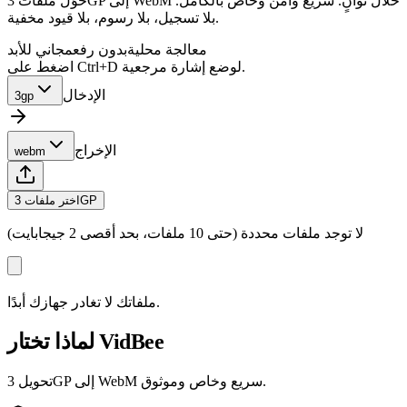
حوّل ملفات 3GP إلى WebM خلال ثوانٍ. سريع وآمن وخاص بالكامل.
بلا تسجيل، بلا رسوم، بلا قيود مخفية.
معالجة محلية
بدون رفع
مجاني للأبد
اضغط على Ctrl+D لوضع إشارة مرجعية.
الإدخال
3gp
الإخراج
webm
اختر ملفات 3GP
لا توجد ملفات محددة (حتى 10 ملفات، بحد أقصى 2 جيجابايت)
ملفاتك لا تغادر جهازك أبدًا.
لماذا تختار VidBee
تحويل 3GP إلى WebM سريع وخاص وموثوق.