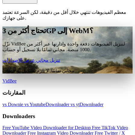
معظم الفيديوهات تنتهي خلال أقل من دقيقة، لكن السرعة تعتمد
على جهازك.
تحتاج أكثر من 3GP إلى WebM؟
نزّل VidBee لتنزيل الفيديوهات دفعة واحدة وإدارتها عبر أكثر من
1000 منصة. مجاني تمامًا بلا تسجيل أو حساب.
تنزيل مجاني
عرض الإصدارات
مجاني تمامًا. لا يلزم تسجيل أو حساب.
VidBee
المقارنات
vs Downie
vs YoutubeDownloader
vs ytDownloader
Downloaders
Free YouTube Video Downloader for Desktop
Free TikTok Video
Downloader
Free Instagram Video Downloader
Free Twitter / X