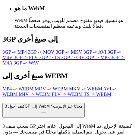
ما هو WebM
WebM هو تنسيق فيديو مفتوح مصمم للويب، يوفر ضغطًا
فعالًا للبث ويدعمه معظم المتصفحات الحديثة.
3GP إلى صيغ أخرى
3GP -> MP4
3GP -> MOV
3GP -> MKV
3GP -> AVI
3GP ->
M4V
3GP -> FLV
3GP -> TS
3GP -> GIF
3GP -> MP3
3GP ->
M4A
3GP -> WAV
صيغ أخرى إلى WEBM
MP4 -> WEBM
MOV -> WEBM
MKV -> WEBM
AVI ->
WEBM
M4V -> WEBM
FLV -> WEBM
TS -> WEBM
كيف أحول 3GP إلى WebM مجانًا عبر الإنترنت؟
اسحب ملف 3GP إلى المحول أعلاه، اختر WebM كصيغة الإخراج، ثم
انقر على تحويل. تتم العملية بأكملها محليًا في متصفحك — بدون