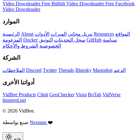
Video Downloader
Free Bilibili Video Downloader
Free Facebook
Video Downloader
الموارد
المواقع
Resources
تنزيل مجاني
الميزات
الأدوات
About
الرئيسية
سياسة
GitHub
سجل التحديثات
التوثيق
Docker
المدعومة
الخصوصية
الشروط والأحكام
الشركة
الدعم
Mastodon
Bluesky
Threads
Twitter
Discord
الملاحظات
أدواتنا الأخرى
VidBee Products
Clipii
GeoChecker
Viora
BoTab
VidVerse
lmspeed.net
© 2026 VidBee.
❤️
Nexmoe
صنع بواسطة
فاتح