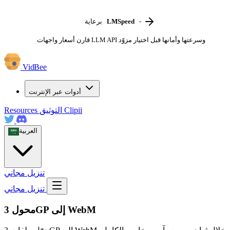
-
LMSpeed
برعاية
قارن أسعار واجهات LLM API وسرعتها وأمانها قبل اختيار مزوّد
VidBee
أدوات عبر الإنترنت
Clipii
التوثيق
Resources
العربية
تنزيل مجاني
تنزيل مجاني
محول 3GP إلى WebM