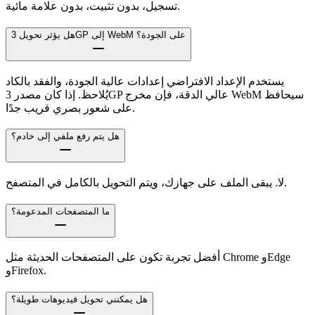
تسجيل، بدون تثبيت، بدون علامة مائية.
هل يؤثر تحويل 3GP إلى WebM على الجودة؟
يستخدم الإعداد الافتراضي إعدادات عالية الجودة، والفقد بالكاد
يُلاحظ. إذا كان مصدر 3GP عالي الدقة، فإن مخرج WebM سيحافظ
على شعور بصري قريب جدًا.
هل يتم رفع ملفي إلى خادم؟
لا. يبقى الملف على جهازك، ويتم التحويل بالكامل في المتصفح.
ما المتصفحات المدعومة؟
أفضل تجربة تكون على المتصفحات الحديثة مثل Chrome وEdge
وFirefox.
هل يمكنني تحويل فيديوهات طويلة؟