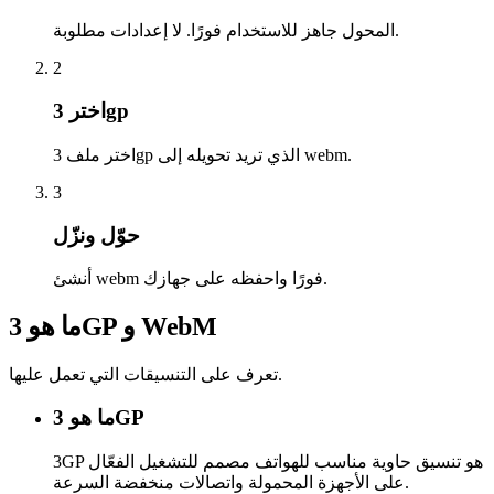
المحول جاهز للاستخدام فورًا. لا إعدادات مطلوبة.
2
اختر 3gp
اختر ملف 3gp الذي تريد تحويله إلى webm.
3
حوّل ونزّل
أنشئ webm فورًا واحفظه على جهازك.
ما هو 3GP و WebM
تعرف على التنسيقات التي تعمل عليها.
ما هو 3GP
3GP هو تنسيق حاوية مناسب للهواتف مصمم للتشغيل الفعّال
على الأجهزة المحمولة واتصالات منخفضة السرعة.