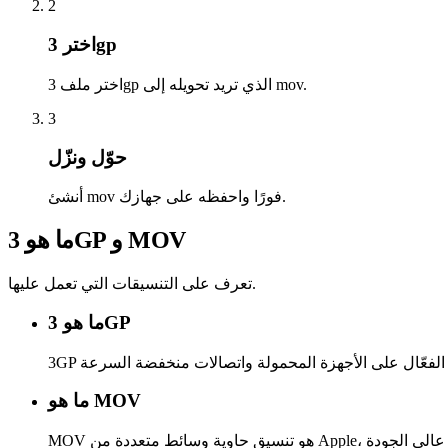
2
اختر 3gp
اختر ملف 3gp الذي تريد تحويله إلى mov.
3
حوّل ونزّل
أنشئ mov فورًا واحفظه على جهازك.
ما هو 3GP و MOV
تعرف على التنسيقات التي تعمل عليها.
ما هو 3GP
ما هو MOV