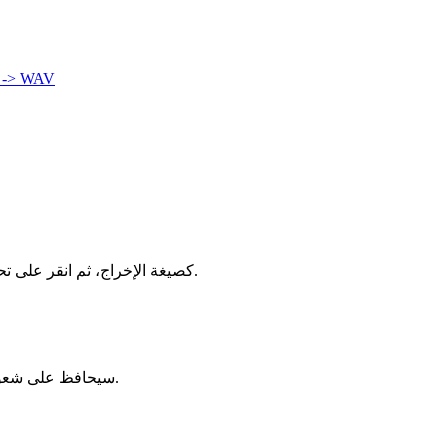
 -> WAV
اسحب ملف 3GP إلى المحول أعلاه، اختر MOV كصيغة الإخراج، ثم انقر على تحويل. تتم العملية بأكملها محليًا في متصفحك — بدون تسجيل، بدون تثبيت، بدون علامة مائية.
يستخدم الإعداد الافتراضي إعدادات عالية الجودة، والفقد بالكاد يُلاحظ. إذا كان مصدر 3GP عالي الدقة، فإن مخرج MOV سيحافظ على شعور بصري قريب جدًا.