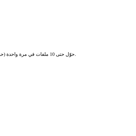
حوّل حتى 10 ملفات في مرة واحدة (حد أقصى 2 جيجابايت لكل ملف). وفّر الوقت بتحويل عدة فيديوهات معًا.