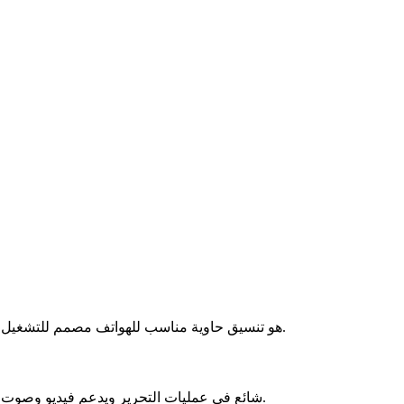
3GP هو تنسيق حاوية مناسب للهواتف مصمم للتشغيل الفعّال على الأجهزة المحمولة واتصالات منخفضة السرعة.
MOV هو تنسيق حاوية وسائط متعددة من Apple، شائع في عمليات التحرير ويدعم فيديو وصوت عالي الجودة.