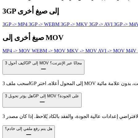
3GP إلى صيغ أخرى
3GP -> MP4
3GP -> WEBM
3GP -> MKV
3GP -> AVI
3GP -> M
صيغ أخرى إلى MOV
MP4 -> MOV
WEBM -> MOV
MKV -> MOV
AVI -> MOV
M4V
كيف أحول 3GP إلى MOV مجانًا عبر الإنترنت؟
هل يؤثر تحويل 3GP إلى MOV على الجودة؟
هل يتم رفع ملفي إلى خادم؟