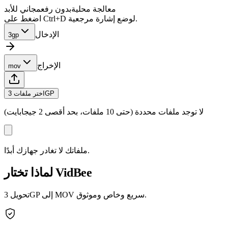
معالجة محلية
بدون رفع
مجاني للأبد
اضغط على Ctrl+D لوضع إشارة مرجعية.
الإدخال
3gp
الإخراج
mov
اختر ملفات 3GP
لا توجد ملفات محددة (حتى 10 ملفات، بحد أقصى 2 جيجابايت)
ملفاتك لا تغادر جهازك أبدًا.
لماذا تختار VidBee
تحويل 3GP إلى MOV سريع وخاص وموثوق.