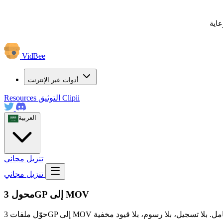
عاية
VidBee
أدوات عبر الإنترنت
Clipii
التوثيق
Resources
العربية
تنزيل مجاني
تنزيل مجاني
محول 3GP إلى MOV