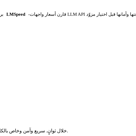
 واجهات LLM API وسرعتها وأمانها قبل اختيار مزوّد
-
LMSpeed
بر
حوّل ملفات 3GP إلى MOV خلال ثوانٍ. سريع وآمن وخاص بالكامل. بلا تسجيل، بلا رسوم، بلا قيود مخفية.