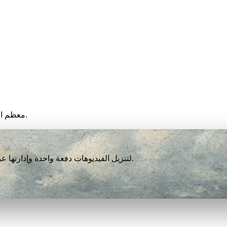
معظم الفيديوهات تنتهي خلال أقل من دقيقة، لكن السرعة تعتمد على جهازك.
نزّل VidBee لتنزيل الفيديوهات دفعة واحدة وإدارتها عبر أكثر من 1000 منصة. مجاني تمامًا بلا تسجيل أو حساب.